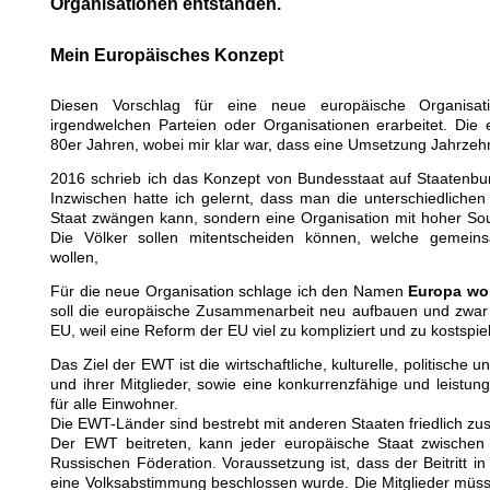
Organisationen entstanden.
Mein Europäisches Konzep
t
Diesen Vorschlag für eine neue europäische Organisa
irgendwelchen Parteien oder Organisationen erarbeitet. Die 
80er Jahren, wobei mir klar war, dass eine Umsetzung Jahrzeh
2016 schrieb ich das Konzept von Bundesstaat auf Staatenbu
Inzwischen hatte ich gelernt, dass man die unterschiedlichen
Staat zwängen kann, sondern eine Organisation mit hoher Souv
Die Völker sollen mitentscheiden können, welche gemei
wollen,
Für die neue Organisation schlage ich den Namen
Europa wor
soll die europäische Zusammenarbeit neu aufbauen und zwar
EU, weil eine Reform der EU viel zu kompliziert und zu kostspie
Das Ziel der EWT ist die wirtschaftliche, kulturelle, politische
und ihrer Mitglieder, sowie eine konkurrenzfähige und leistun
für alle Einwohner.
Die EWT-Länder sind bestrebt mit anderen Staaten friedlich z
Der EWT beitreten, kann jeder europäische Staat zwischen
Russischen Föderation. Voraussetzung ist, dass der Beitritt i
eine Volksabstimmung beschlossen wurde. Die Mitglieder müssen