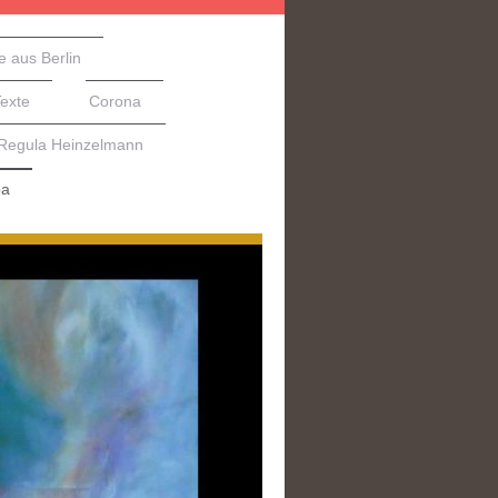
e aus Berlin
Texte
Corona
 Regula Heinzelmann
pa