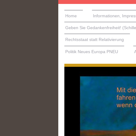
Home
Informationen, Impre
Geben Sie Gedankenfreiheit! (Schille
Rechtsstaat statt Relativierung
Politik Neues Europa PNEU