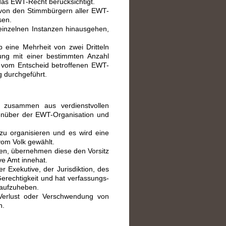
das EWT-Recht berücksichtigt.
d von den Stimmbürgern aller EWT-
sen.
inzelnen Instanzen hinausgehen,
 eine Mehrheit von zwei Dritteln
ung mit einer bestimmten Anzahl
n vom Entscheid betroffenen EWT-
 durchgeführt.
h zusammen aus verdienstvollen
genüber der EWT-Organisation und
zu organisieren und es wird eine
vom Volk gewählt.
gen, übernehmen diese den Vorsitz
ve Amt innehat.
 Exekutive, der Jurisdiktion, des
Gerechtigkeit und hat verfassungs-
 aufzuheben.
 Verlust oder Verschwendung von
n.