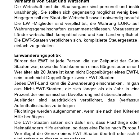
Verhältnis von Staat und Wirtschaft
Die Wirtschaft und die Staatsorgane sind personell und instit
unabhängig. Sie sollten sich gegenseitig möglichst wenig beei
Hingegen soll der Staat die Wirtschaft soweit notwendig beaufs
Die EWT-Mitglieder sind verpflichtet, die Währung EURO au
Währungsgemeinschaften zusammenschliessen. Voraussetzung 
Länder wirtschaftlich kompatibel sind und kein Land verpflichtet
Die EWT-Staaten verpflichten sich, komplizierte Steuergesetze
einfach zu gestalten.
Einwanderungspolitik
Bürger der EWT ist jede Person, die zur Zeitpunkt der Gründ
Staaten war, sowie die Nachkommen eines Bürgers oder einer 
Wer älter als 20 Jahre ist kann nicht Doppelbürger eines EW
sein, auch nicht Doppelbürger zweier EWT-Staaten.
Jedes EWT-Land kann die Zuwanderung einschränken. Im ganzen
aus Nicht-EWT-Staaten, die sich länger als ein Jahr in e
Prozent der einheimischen Bevölkerung nicht überschreiten.
Ausländer sind ausdrücklich verpflichtet, das (verfa
Aufenthaltsstaates zu befolgen.
Flüchtlinge werden aufgenommen, wenn sie nach den Kriterien
Hilfe benötigen.
Die EWT-Staaten setzen sich dafür ein, dass Flüchtlinge ode
Heimatländern Hilfe erhalten, so dass eine Reise nach Europa fü
Wer illegal die Grenze eines EWT-Staates übertritt oder sich i