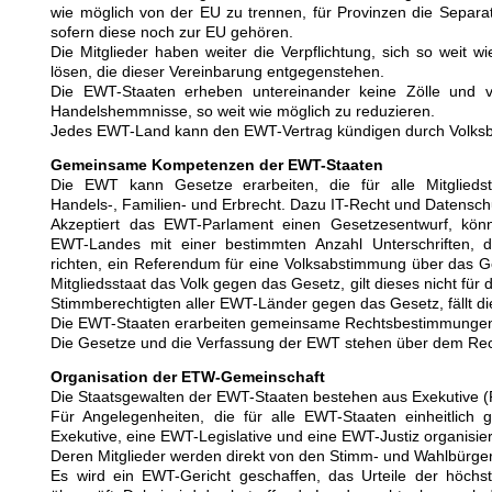
wie möglich von der EU zu trennen, für Provinzen die Separat
sofern diese noch zur EU gehören.
Die Mitglieder haben weiter die Verpflichtung, sich so weit w
lösen, die dieser Vereinbarung entgegenstehen.
Die EWT-Staaten erheben untereinander keine Zölle und ver
Handelshemmnisse, so weit wie möglich zu reduzieren.
Jedes EWT-Land kann den EWT-Vertrag kündigen durch Volksb
Gemeinsame Kompetenzen der EWT-Staaten
Die EWT kann Gesetze erarbeiten, die für alle Mitgliedsta
Handels-, Familien- und Erbrecht. Dazu IT-Recht und Datensch
Akzeptiert das EWT-Parlament einen Gesetzesentwurf, kön
EWT-Landes mit einer bestimmten Anzahl Unterschriften, 
richten, ein Referendum für eine Volksabstimmung über das G
Mitgliedsstaat das Volk gegen das Gesetz, gilt dieses nicht für
Stimmberechtigten aller EWT-Länder gegen das Gesetz, fällt d
Die EWT-Staaten erarbeiten gemeinsame Rechtsbestimmung
Die Gesetze und die Verfassung der EWT stehen über dem Rech
Organisation der ETW-Gemeinschaft
Die Staatsgewalten der EWT-Staaten bestehen aus Exekutive (Re
Für Angelegenheiten, die für alle EWT-Staaten einheitlich
Exekutive, eine EWT-Legislative und eine EWT-Justiz organisier
Deren Mitglieder werden direkt von den Stimm- und Wahlbürge
Es wird ein EWT-Gericht geschaffen, das Urteile der höchst