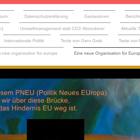
ssum
Datenschutzerklärung
Gastautoren
Bericht
r)
Umweltmanagement statt CO2-Abzockerei
Aktuelle 
Internationale Politik
Texte von Gero Greb
Texte von
A new organisation for europe
Eine neue Organisation für Euro