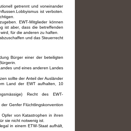
utionell getrennt und voneinander
nflussen.
Lobbyismus ist verboten.
ichtigen.
fzugeben. EWT-Mitglieder können
ist aber, dass die betreffenden
 wird, für die anderen zu haften.
 abzuschaffen und das Steuerrecht
ung Bürger einer der beteiligten
Bürgerin.
T-Landes und eines anderen Landes
 sollte der Anteil der Ausländer
inem Land der EWT aufhalten, 10
ssungsmässige) Recht des EWT-
 der Genfer Flüchtlingskonvention
r Opfer von Katastrophen in ihren
r sie nicht notwenig ist.
llegal in einem ETW-Staat aufhält,