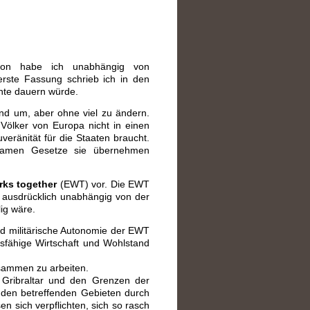
tion habe ich unabhängig von
erste Fassung schrieb ich in den
nte dauern würde.
nd um, aber ohne viel zu ändern.
 Völker von Europa nicht in einen
eränität für die Staaten braucht.
nsamen Gesetze sie übernehmen
ks together
(EWT) vor. Die EWT
 ausdrücklich unabhängig von der
lig wäre.
 und militärische Autonomie der EWT
gsfähige Wirtschaft und Wohlstand
usammen zu arbeiten.
 Gribraltar und den Grenzen der
n den betreffenden Gebieten durch
 sich verpflichten, sich so rasch