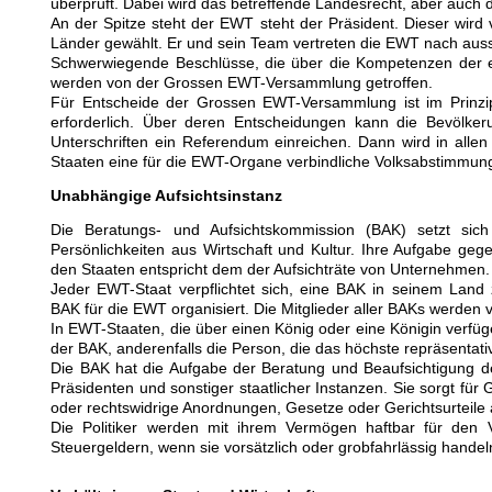
überprüft. Dabei wird das betreffende Landesrecht, aber auch 
An der Spitze steht der EWT steht der Präsident. Dieser wir
Länder gewählt. Er und sein Team vertreten die EWT nach aus
Schwerwiegende Beschlüsse, die über die Kompetenzen der e
werden von der Grossen EWT-Versammlung getroffen.
Für Entscheide der Grossen EWT-Versammlung ist im Prinzip
erforderlich. Über deren Entscheidungen kann die Bevölker
Unterschriften ein Referendum einreichen. Dann wird in alle
Staaten eine für die EWT-Organe verbindliche Volksabstimmung
Unabhängige Aufsichtsinstanz
Die Beratungs- und Aufsichtskommission (BAK) setzt sic
Persönlichkeiten aus Wirtschaft und Kultur. Ihre Aufgabe ge
den Staaten entspricht dem der Aufsichträte von Unternehmen.
Jeder EWT-Staat verpflichtet sich, eine BAK in seinem Land 
BAK für die EWT organisiert. Die Mitglieder aller BAKs werden 
In EWT-Staaten, die über einen König oder eine Königin verfü
der BAK, anderenfalls die Person, die das höchste repräsentati
Die BAK hat die Aufgabe der Beratung und Beaufsichtigung der
Präsidenten und sonstiger staatlicher Instanzen. Sie sorgt für 
oder rechtswidrige Anordnungen, Gesetze oder Gerichtsurteile
Die Politiker werden mit ihrem Vermögen haftbar für den
Steuergeldern, wenn sie vorsätzlich oder grobfahrlässig handel