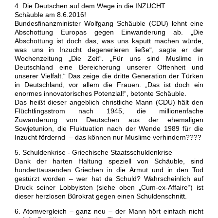
4. Die Deutschen auf dem Wege in die INZUCHT
Schäuble am 8.6.2016!
Bundesfinanzminister Wolfgang Schäuble (CDU) lehnt eine
Abschottung Europas gegen Einwanderung ab. „Die
Abschottung ist doch das, was uns kaputt machen würde,
was uns in Inzucht degenerieren ließe“, sagte er der
Wochenzeitung „Die Zeit“. „Für uns sind Muslime in
Deutschland eine Bereicherung unserer Offenheit und
unserer Vielfalt.“ Das zeige die dritte Generation der Türken
in Deutschland, vor allem die Frauen. „Das ist doch ein
enormes innovatorisches Potenzial!“, betonte Schäuble.
Das heißt dieser angeblich christliche Mann (CDU) hält den
Flüchtlingsstrom nach 1945, die millionenfache
Zuwanderung von Deutschen aus der ehemaligen
Sowjetunion, die Fluktuation nach der Wende 1989 für die
Inzucht fördernd – das können nur Muslime verhindern????
5. Schuldenkrise - Griechische Staatsschuldenkrise
Dank der harten Haltung speziell von Schäuble, sind
hunderttausenden Griechen in die Armut und in den Tod
gestürzt worden – wer hat da Schuld? Wahrscheinlich auf
Druck seiner Lobbyisten (siehe oben „Cum-ex-Affaire“) ist
dieser herzlosen Bürokrat gegen einen Schuldenschnitt.
6. Atomvergleich – ganz neu – der Mann hört einfach nicht