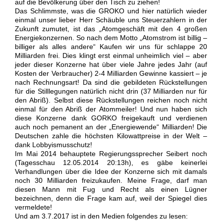
auf die Bevölkerung über den Tisch zu ziehen!
Das Schlimmste, was die GROKO und hier natürlich wieder
einmal unser lieber Herr Schäuble uns Steuerzahlern in der
Zukunft zumutet, ist das „Atomgeschäft mit den 4 großen
Energiekonzernen. So nach dem Motto „Atomstrom ist billig –
billiger als alles andere“ Kaufen wir uns für schlappe 20
Milliarden frei. Dies klingt erst einmal unheimlich viel – aber
jeder dieser Konzerne hat über viele Jahre jedes Jahr (auf
Kosten der Verbraucher) 2-4 Milliarden Gewinne kassiert – je
nach Rechnungsart! Da sind die gebildeten Rückstellungen
für die Stilllegungen natürlich nicht drin (37 Milliarden nur für
den Abriß). Selbst diese Rückstellungen reichen noch nicht
einmal für den Abriß der Atommeiler! Und nun haben sich
diese Konzerne dank GORKO freigekauft und verdienen
auch noch pemanent an der „Energiewende“ Milliarden! Die
Deutschen zahle die höchsten Kilowattpreise in der Welt –
dank Lobbyismusschutz!
Im Mai 2014 behauptete Regierungssprecher Seibert noch
(Tagesschau 12.05.2014 20:13h), es gäbe keinerlei
Verhandlungen über die Idee der Konzerne sich mit damals
noch 30 Milliarden freizukaufen. Meine Frage, darf man
diesen Mann mit Fug und Recht als einen Lügner
bezeichnen, denn die Frage kam auf, weil der Spiegel dies
vermeldete!
Und am 3.7.2017 ist in den Medien folgendes zu lesen: