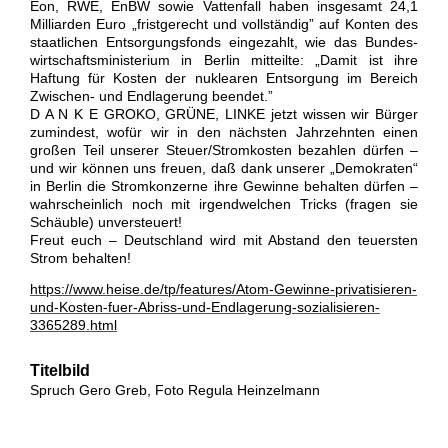
Eon, RWE, EnBW sowie Vattenfall haben insgesamt 24,1
Milliarden Euro „fristgerecht und vollständig” auf Konten des
staatlichen Entsorgungsfonds eingezahlt, wie das Bundes-
wirtschaftsministerium in Berlin mitteilte: „Damit ist ihre
Haftung für Kosten der nuklearen Entsorgung im Bereich
Zwischen- und Endlagerung beendet.”
D A N K E GROKO, GRÜNE, LINKE jetzt wissen wir Bürger
zumindest, wofür wir in den nächsten Jahrzehnten einen
großen Teil unserer Steuer/Stromkosten bezahlen dürfen –
und wir können uns freuen, daß dank unserer „Demokraten“
in Berlin die Stromkonzerne ihre Gewinne behalten dürfen –
wahrscheinlich noch mit irgendwelchen Tricks (fragen sie
Schäuble) unversteuert!
Freut euch – Deutschland wird mit Abstand den teuersten
Strom behalten!
https://www.heise.de/tp/features/Atom-Gewinne-privatisieren-
und-Kosten-fuer-Abriss-und-Endlagerung-sozialisieren-
3365289.html
Titelbild
Spruch Gero Greb, Foto Regula Heinzelmann