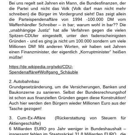
Bei uns regelt seit Jahren ein Mann, die Bundesfinanzen, der
die Partei und nicht das Volk (Volk darf man nicht mehr
schreiben) die Bürger im Vordergrund sieht! Das zeigt allein
die Parteispendenaffäre von 1994 -100.000 DM vom
Waffenhändler Schreiber – in bar; warum wohl in bar?? Die
„unabhängige Justiz“ hat alle Verfahren gegen die vielen
Spitzen-CDUler eingestellt, unter den fadenscheinigsten
Gründen - und es ging ja nicht um 100.000 sondern um viele
Millionen DM! Mit anderen Worten, wir haben seit Jahren
einen Finanzminister, der eigentlich „Korruptminister“ heißen
müßte!
https://de.wikipedia.org/wiki/CDU-
Spendenaffäre#Wolfgang_Schäuble
2. Autobahnbau
Grundgesetzänderung, um die Versicherungen, Banken und
Baukonzerne zu sanieren. Selbst der Bundesrechnungshof
ist schon aus finanziellen Gründen gegen diese Konstruktion!
Auch hier werden den Bürgern wieder Millionen Euro aus der
Tasche gezogen!
3. Cum-Ex-Affäre (Rückerstattung von Steuern für
Aktiengeschäfte)
6 Milliarden EURO pro Jahr weniger in Bundeshaushalt –
insgesamt fehlen im Staatssäckel 31,8 Milliarden EURO , die