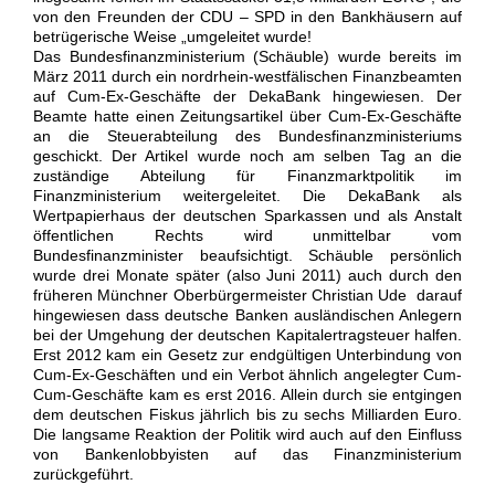
von den Freunden der CDU – SPD in den Bankhäusern auf
betrügerische Weise „umgeleitet wurde!
Das Bundesfinanzministerium (Schäuble) wurde bereits im
März 2011 durch ein nordrhein-westfälischen Finanzbeamten
auf Cum-Ex-Geschäfte der DekaBank hingewiesen. Der
Beamte hatte einen Zeitungsartikel über Cum-Ex-Geschäfte
an die Steuerabteilung des Bundesfinanzministeriums
geschickt. Der Artikel wurde noch am selben Tag an die
zuständige Abteilung für Finanzmarktpolitik im
Finanzministerium weitergeleitet. Die DekaBank als
Wertpapierhaus der deutschen Sparkassen und als Anstalt
öffentlichen Rechts wird unmittelbar vom
Bundesfinanzminister beaufsichtigt. Schäuble persönlich
wurde drei Monate später (also Juni 2011) auch durch den
früheren Münchner Oberbürgermeister Christian Ude darauf
hingewiesen dass deutsche Banken ausländischen Anlegern
bei der Umgehung der deutschen Kapitalertragsteuer halfen.
Erst 2012 kam ein Gesetz zur endgültigen Unterbindung von
Cum-Ex-Geschäften und ein Verbot ähnlich angelegter Cum-
Cum-Geschäfte kam es erst 2016. Allein durch sie entgingen
dem deutschen Fiskus jährlich bis zu sechs Milliarden Euro.
Die langsame Reaktion der Politik wird auch auf den Einfluss
von Bankenlobbyisten auf das Finanzministerium
zurückgeführt.