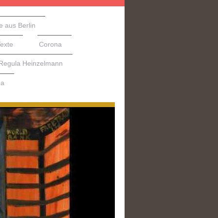
e aus Berlin
Texte
Corona
 Regula Heinzelmann
pa