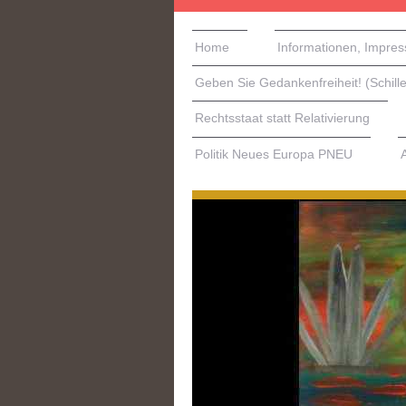
Home
Informationen, Impre
Geben Sie Gedankenfreiheit! (Schille
Rechtsstaat statt Relativierung
Politik Neues Europa PNEU