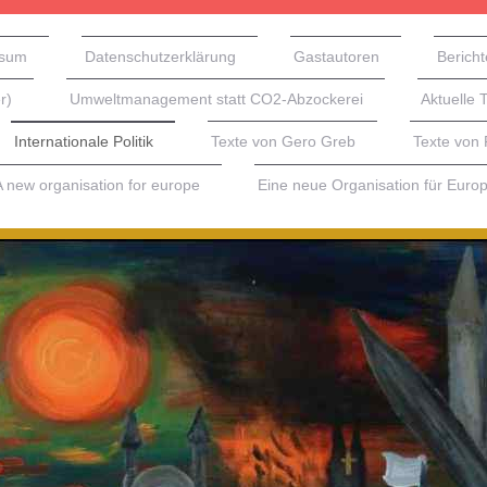
ssum
Datenschutzerklärung
Gastautoren
Bericht
r)
Umweltmanagement statt CO2-Abzockerei
Aktuelle 
Internationale Politik
Texte von Gero Greb
Texte von
A new organisation for europe
Eine neue Organisation für Euro