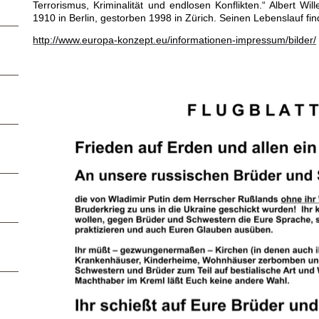
Terrorismus, Kriminalität und endlosen Konflikten.“ Albert Wi
1910 in Berlin, gestorben 1998 in Zürich. Seinen Lebenslauf fi
http://www.europa-konzept.eu/informationen-impressum/bilder/