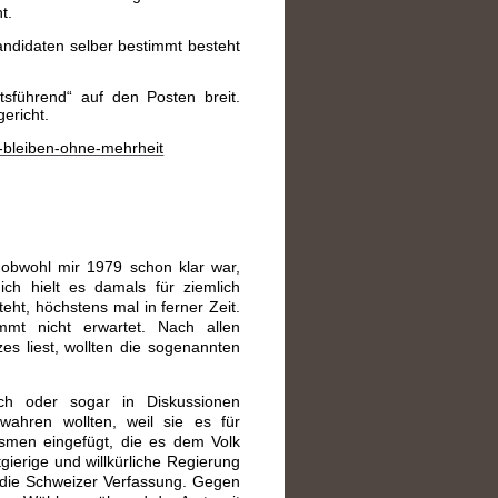
t.
andidaten selber bestimmt besteht
tsführend“ auf den Posten breit.
ericht.
-bleiben-ohne-mehrheit
 obwohl mir 1979 schon klar war,
 ich hielt es damals für ziemlich
eht, höchstens mal in ferner Zeit.
mmt nicht erwartet. Nach allen
s liest, wollten die sogenannten
ch oder sogar in Diskussionen
wahren wollten, weil sie es für
ismen eingefügt, die es dem Volk
ierige und willkürliche Regierung
 die Schweizer Verfassung. Gegen