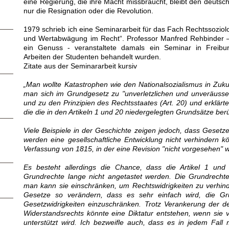
eine Regierung, die ihre Macht missbraucht, bleibt den deuts
nur die Resignation oder die Revolution.
1979 schrieb ich eine Seminararbeit für das Fach Rechtssoziol
und Wertabwägung im Recht“. Professor Manfred Rehbinder 
ein Genuss - veranstaltete damals ein Seminar in Freibu
Arbeiten der Studenten behandelt wurden.
Zitate aus der Seminararbeit kursiv
„Man wollte Katastrophen wie den Nationalsozialismus in Zuk
man sich im Grundgesetz zu "unverletzlichen und unveräusser
und zu den Prinzipien des Rechtsstaates (Art. 20) und erklä
die die in den Artikeln 1 und 20 niedergelegten Grundsätze berü
Viele Beispiele in der Geschichte zeigen jedoch, dass Gesetze
werden eine gesellschaftliche Entwicklung nicht verhindern k
Verfassung von 1815, in der eine Revision "nicht vorgesehen" w
Es besteht allerdings die Chance, dass die Artikel 1 un
Grundrechte lange nicht angetastet werden. Die Grundrechte s
man kann sie einschränken, um Rechtswidrigkeiten zu verhinde
Gesetze so verändern, dass es sehr einfach wird, die Gr
Gesetzwidrigkeiten einzuschränken. Trotz Verankerung der d
Widerstandsrechts könnte eine Diktatur entstehen, wenn sie 
unterstützt wird. Ich bezweifle auch, dass es in jedem Fall 