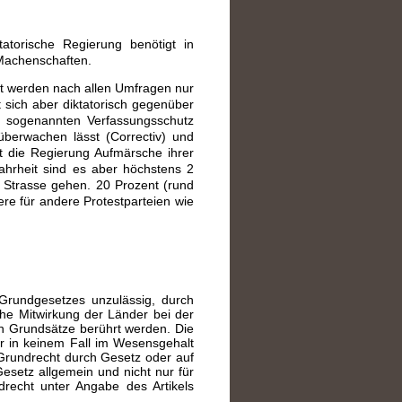
tatorische Regierung benötigt in
 Machenschaften.
nt werden nach allen Umfragen nur
t sich aber diktatorisch gegenüber
n sogenannten Verfassungsschutz
berwachen lässt (Correctiv) und
rt die Regierung Aufmärsche ihrer
ahrheit sind es aber höchstens 2
e Strasse gehen. 20 Prozent (rund
ere für andere Protestparteien wie
Grundgesetzes unzulässig, durch
che Mitwirkung der Länder bei der
en Grundsätze berührt werden. Die
r in keinem Fall im Wesensgehalt
Grundrecht durch Gesetz oder auf
setz allgemein und nicht nur für
recht unter Angabe des Artikels