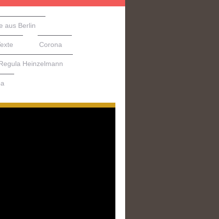
e aus Berlin
Texte
Corona
 Regula Heinzelmann
pa