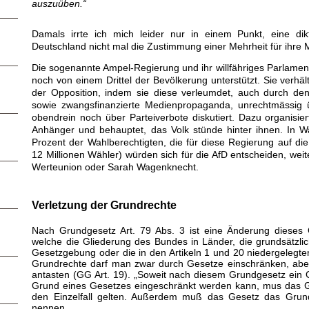
auszuüben.“
Damals irrte ich mich leider nur in einem Punkt, eine dik
Deutschland nicht mal die Zustimmung einer Mehrheit für ihre
Die sogenannte Ampel-Regierung und ihr willfähriges Parlame
noch von einem Drittel der Bevölkerung unterstützt. Sie verhäl
der Opposition, indem sie diese verleumdet, auch durch de
sowie zwangsfinanzierte Medienpropaganda, unrechtmässig ü
obendrein noch über Parteiverbote diskutiert. Dazu organisie
Anhänger und behauptet, das Volk stünde hinter ihnen. In W
Prozent der Wahlberechtigten, die für diese Regierung auf di
12 Millionen Wähler) würden sich für die AfD entscheiden, weit
Werteunion oder Sarah Wagenknecht.
Verletzung der Grundrechte
Nach Grundgesetz Art. 79 Abs. 3 ist
eine Änderung dieses 
welche die Gliederung des Bundes in Länder, die grundsätzli
Gesetzgebung oder die in den Artikeln 1 und 20 niedergelegt
Grundrechte darf man zwar durch Gesetze einschränken, abe
antasten (GG Art. 19). „Soweit nach diesem Grundgesetz ein 
Grund eines Gesetzes eingeschränkt werden kann, mus das Ge
den Einzelfall gelten. Außerdem muß das Gesetz das Grund
nennen