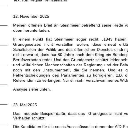
Text von Regula Heinzelmann
12. November 2025
Meinen offenen Brief an Steinmeier betreffend seine Red
oben herunterladen.
In einem Punkt hat Steinmeier sogar recht: „1949 haben
Grundgesetzes nicht vorstellen wollen, dass erneut erk
Schaltstellen der Politik und des öffentlichen Dienstes eindr
nicht erwartet, dass nur 80 Jahre nach dem Krieg ein Bundes
Berufsverboten redet. Und das Grundgesetz schützt leider seh
und willkürlichen Machenschaften der Regierung und der Behö
noch mit den „Instrumenten“, die Sie nennen. Und es gi
Fehlentscheidungen des Parlamentes zu korrigieren, z.B. d
Referendum zu verlangen. Nur ein sehr verschwommenes Widers
Analyse siehe unten.
23. Mai 2025
Das neueste Beispiel dafür, dass das Grundgesetz nicht vo
Verhalten schützt:
Die Kandidaten für die sechs Ausschüsse, in denen der AfD-Fra