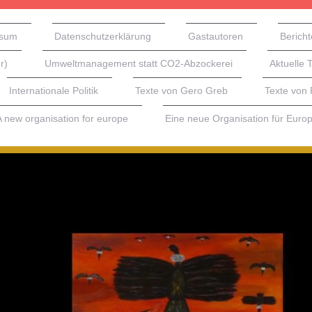
ssum
Datenschutzerklärung
Gastautoren
Bericht
r)
Umweltmanagement statt CO2-Abzockerei
Aktuelle 
Internationale Politik
Texte von Gero Greb
Texte von
A new organisation for europe
Eine neue Organisation für Euro