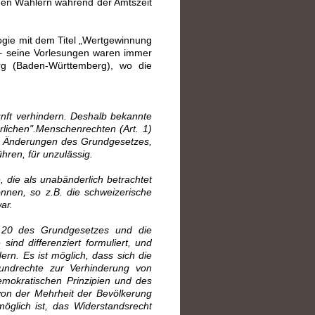
chen Wählern während der Amtszeit
ogie mit dem Titel „Wertgewinnung
– seine Vorlesungen waren immer
rg (Baden-Württemberg), wo die
unft verhindern. Deshalb bekannte
lichen".Menschenrechten (Art. 1)
rte Änderungen des Grundgesetzes,
hren, für unzulässig.
, die als unabänderlich betrachtet
önnen, so z.B. die schweizerische
ar.
d 20 des Grundgesetzes und die
ind differenziert formuliert, und
rn. Es ist möglich, dass sich die
undrechte zur Verhinderung von
emokratischen Prinzipien und des
von der Mehrheit der Bevölkerung
möglich ist, das Widerstandsrecht