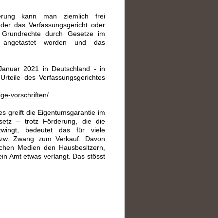
erung kann man ziemlich frei
oder das Verfassungsgericht oder
e Grundrechte durch Gesetze im
n) angetastet worden und das
Januar 2021 in Deutschland - in
Urteile des Verfassungsgerichtes
ge-vorschriften/
s greift die Eigentumsgarantie im
etz – trotz Förderung, die die
zwingt, bedeutet das für viele
g bzw. Zwang zum Verkauf. Davon
tlichen Medien den Hausbesitzern,
in Amt etwas verlangt. Das stösst