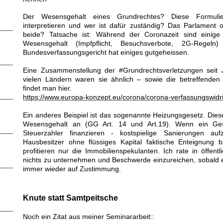
Der Wesensgehalt eines Grundrechtes? Diese Formuli
interpretieren und wer ist dafür zuständig? Das Parlament 
beide? Tatsache ist: Während der Coronazeit sind einig
Wesensgehalt (Impfpflicht, Besuchsverbote, 2G-Regel
Bundesverfassungsgericht hat einiges gutgeheissen.
Eine Zusammenstellung der #Grundrechtsverletzungen seit 
vielen Ländern waren sie ähnlich – sowie die betreffenden 
findet man hier.
https://www.europa-konzept.eu/corona/corona-verfassungswidri
Ein anderes Beispiel ist das sogenannte Heizungsgesetz. Diese
Wesensgehalt an (GG Art. 14 und Art.19). Wenn ein Ges
Steuerzahler finanzieren - kostspielige Sanierungen auf
Hausbesitzer ohne flüssiges Kapital faktische Enteignun
profitieren nur die Immobilienspekulanten. Ich rate in öffen
nichts zu unternehmen und Beschwerde einzureichen, sobald e
immer wieder auf Zustimmung.
Knute statt Samtpeitsche
Noch ein Zitat aus meiner Seminararbeit::