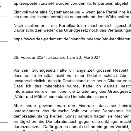
Spitzenposten zusteht wurden von den Kartellparteien abgelehn
e
Sinnvoll wäre eine Systemänderung – wenn jede Partei ihre K
ein demokratisches Verhältnis entsprechend dem Wählerwillen.
Noch schlimmer – die Kartellparteien machen sich „geschäf
Davor schützen weder das Grundgesetz noch das Verfassungsg
https://www.das-parlament.de/inland/bundestag/afd-kandidaten
26. Februar 2024, aktualisiert am 23. Mai 2024
Vor dem Grundgesetz hatte ich lange Zeit grossen Respekt,
dass es im Ernstfall nicht vor einer Diktatur schützt. Aber
unwahrscheinlich, dass in Deutschland eine neue Diktatur entst
Dass ich das miterleben würde, hätte ich damals besti
Informationen, die man über die Entstehung des Grundgesetze
„Väter und Mütter“ eine stabile Demokratie sichern.
Aber heute gewinnt man den Eindruck, dass sie heimli
untereinander das deutsche Volk vor einer Demokratie be
demokratieunfähig hielten. Sonst nämlich hätten sie Mechan
ermöglichen, die Demokratie auch gegen eine unfähige, machtg
durchzusetzen. Dafür gab es damals schon ein gutes Vorbild,