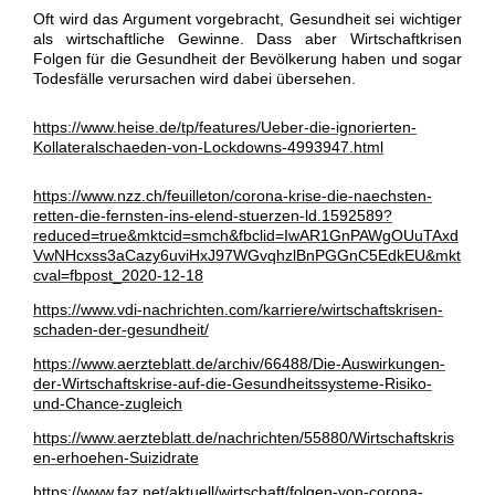
Oft wird das Argument vorgebracht, Gesundheit sei wichtiger
als wirtschaftliche Gewinne. Dass aber Wirtschaftkrisen
Folgen für die Gesundheit der Bevölkerung haben und sogar
Todesfälle verursachen wird dabei übersehen
.
https://www.heise.de/tp/features/Ueber-die-ignorierten-
Kollateralschaeden-von-Lockdowns-4993947.html
https://www.nzz.ch/feuilleton/corona-krise-die-naechsten-
retten-die-fernsten-ins-elend-stuerzen-ld.1592589?
reduced=true&mktcid=smch&fbclid=IwAR1GnPAWgOUuTAxd
VwNHcxss3aCazy6uviHxJ97WGvqhzlBnPGGnC5EdkEU&mkt
cval=fbpost_2020-12-18
https://www.vdi-nachrichten.com/karriere/wirtschaftskrisen-
schaden-der-gesundheit/
https://www.aerzteblatt.de/archiv/66488/Die-Auswirkungen-
der-Wirtschaftskrise-auf-die-Gesundheitssysteme-Risiko-
und-Chance-zugleich
https://www.aerzteblatt.de/nachrichten/55880/Wirtschaftskris
en-erhoehen-Suizidrate
https://www.faz.net/aktuell/wirtschaft/folgen-von-corona-