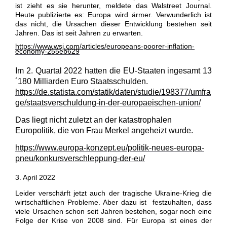
ist zieht es sie herunter, meldete das Walstreet Journal.
Heute publizierte es: Europa wird ärmer. Verwunderlich ist
das nicht, die Ursachen dieser Entwicklung bestehen seit
Jahren. Das ist seit Jahren zu erwarten.
https://www.wsj.com/articles/europeans-poorer-inflation-
economy-255eb629
Im 2. Quartal 2022 hatten die EU-Staaten ingesamt 13
´180 Milliarden Euro Staatsschulden.
https://de.statista.com/statik/daten/studie/198377/umfra
ge/staatsverschuldung-in-der-europaeischen-union/
Das liegt nicht zuletzt an der katastrophalen
Europolitik, die von Frau Merkel angeheizt wurde.
https://www.europa-konzept.eu/politik-neues-europa-
pneu/konkursverschleppung-der-eu/
3. April 2022
Leider verschärft jetzt auch der tragische Ukraine-Krieg die
wirtschaftlichen Probleme. Aber dazu ist festzuhalten, dass
viele Ursachen schon seit Jahren bestehen, sogar noch eine
Folge der Krise von 2008 sind. Für Europa ist eines der