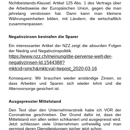
Nichtbeistands-Klausel. Artikel 125 Abs. 1 des Vertrags über
die Arbeitsweise der Europäischen Union, gegen die man
jahrelang verstossen hat. Dann kann man kleinere
Währungseinheiten bilden, mit Ländern, die wirtschaftlich
zusammenpassen.
Negativzinsen bestrafen die Sparer
Ein interessanter Artikel der NZZ.zeigt die absurden Folgen
der Niedrig und Negativzinspoltitik.
https://www.nzz.ch/meinung/die-perverse-welt-der-
negativzinsen-ld.1544388?
mktcid=smch&mktcval=twpost_2020-03-16
Konsequenz: Wir brauchen wieder anständige Zinsen, so
dass Arbeiten und Sparen sich wieder lohnt und die
Altersvorsorge gesichert ist.
Ausgepresster Mittelstand
Den Text über den Unternehmerstreik habe ich VOR der
Coronakrise geschrieben. Der Grund dafür ist, dass der
Mittelstand von allen seiten schikaniert und ausgepresst wird.
Jetzt schliessen viele Unternehmen unfreiwillig und man
vermisst deren Dienstleistungen isicher jetzt schon.