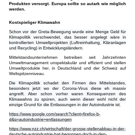
Produkten versorgt. Europa sollte so autark wie möglich
werden.
Kostspieliger Klimawahn
Schon vor der Greta-Bewegung wurde eine Menge Geld für
Klimapolitik verschwendet, das besser angelegt wäre in
kontrollierten Umweltprojekten (Luftreinhaltung, Kläranlagen
und Recycling) in Entwicklungsländern.
Mittelstandsunternehmen betreiben seit Jahrzehnten
Umweltmanagement unspektakulär und effizient und stellen
Umweltprodukte her, in Deutschland und der Schweiz auf
Weltspitzenniveau.
Die Klimapolitik schadet den Firmen des Mittelstandes,
besonders jetzt wo der Corona-Virus diese eh massiv
angreift. Aber schon vorher waren Konsequenzen des
Klimawahns zu spüren, auch wenn dieser wohl nicht der
einzige Grund für die Entlassungen in der Autoindustrie ist.
https://www.google.com/search?client=firefox-b-
d&q=autoindustrie+entlassungen
https://www.nzz.ch/wirtschaft/der-grosse-stellenabbau-in-der-
deutsche-autoindustrie-hat-begonnen-doch-in-den-