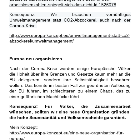
arbeitslosenzahlen-spiegelt-sich-das-nicht-ld.1526078
Konsequenz: Wir brauchen vernünftiges
Umweltmanagement statt CO2-Abzockerei, auch nach der
Corona-Krise.
http://www.europa-konzept.eu/umweltmanagement-statt-co2-
abzockerei/umweltmanagement/
Europa neu organisieren
Nach der Corona-Krise werden einige Europäische Völker
die Hoheit über ihre Grenzen und Gesetze kaum mehr an die
EU delegieren, sondern ihre Selbstständigkeit bewahren
wollen. Das könnte im besten Fall zur geordneten Auflösung
der EU führen, im schlechteren zu einem Chaos, das zu
einer gefährlichen Machtlücke führt.
Konsequenz: Für Völker, die Zusammenarbeit
wünschen, sollten wir eine neue Organisation gründen,
die hohe Souveränität und Volksentscheide garantiert.
Mein Konzept:
http://www.europa-konzept.eu/eine-neue-organisation-für-
europa/