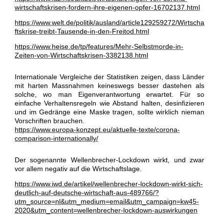
wirtschaftskrisen-fordern-ihre-eigenen-opfer-16702137.html
https://www.welt.de/politik/ausland/article129259272/Wirtscha
ftskrise-treibt-Tausende-in-den-Freitod.html
https://www.heise.de/tp/features/Mehr-Selbstmorde-in-
Zeiten-von-Wirtschaftskrisen-3382138.html
Internationale Vergleiche der Statistiken zeigen, dass Länder
mit harten Massnahmen keineswegs besser dastehen als
solche, wo man Eigenverantwortung erwartet. Für so
einfache Verhaltensregeln wie Abstand halten, desinfizieren
und im Gedränge eine Maske tragen, sollte wirklich nieman
Vorschriften brauchen.
https://www.europa-konzept.eu/aktuelle-texte/corona-
comparison-internationally/
Der sogenannte Wellenbrecher-Lockdown wirkt, und zwar
vor allem negativ auf die Wirtschaftslage.
https://www.iwd.de/artikel/wellenbrecher-lockdown-wirkt-sich-
deutlich-auf-deutsche-wirtschaft-aus-489766/?
utm_source=nl&utm_medium=email&utm_campaign=kw45-
2020&utm_content=wellenbrecher-lockdown-auswirkungen