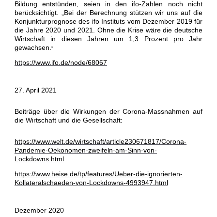
Bildung entstünden, seien in den ifo-Zahlen noch nicht
berücksichtigt. „Bei der Berechnung stützen wir uns auf die
Konjunkturprognose des ifo Instituts vom Dezember 2019 für
die Jahre 2020 und 2021. Ohne die Krise wäre die deutsche
Wirtschaft in diesen Jahren um 1,3 Prozent pro Jahr
gewachsen.
“
https://www.ifo.de/node/68067
27. April 2021
Beiträge über die Wirkungen der Corona-Massnahmen auf
die Wirtschaft und die Gesellschaft:
https://www.welt.de/wirtschaft/article230671817/Corona-
Pandemie-Oekonomen-zweifeln-am-Sinn-von-
Lockdowns.html
https://www.heise.de/tp/features/Ueber-die-ignorierten-
Kollateralschaeden-von-Lockdowns-4993947.html
Dezember 2020