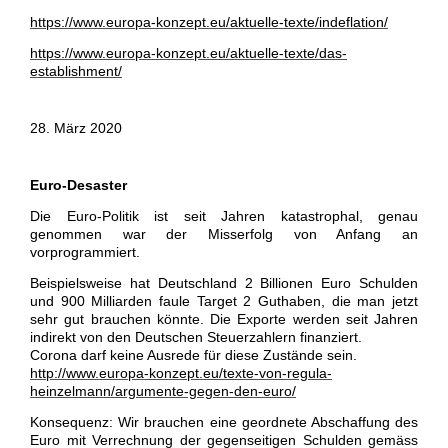
https://www.europa-konzept.eu/aktuelle-texte/indeflation/
https://www.europa-konzept.eu/aktuelle-texte/das-
establishment/
28. März 2020
Euro-Desaster
Die Euro-Politik ist seit Jahren katastrophal, genau
genommen war der Misserfolg von Anfang an
vorprogrammiert.
Beispielsweise hat
Deutschland 2 Billionen Euro Schulden
und 900 Milliarden faule Target 2 Guthaben, die man jetzt
sehr gut brauchen könnte. Die Exporte werden seit Jahren
indirekt von den Deutschen Steuerzahlern finanziert.
Corona darf keine Ausrede für diese Zustände sein.
http://www.europa-konzept.eu/texte-von-regula-
heinzelmann/argumente-gegen-den-euro/
Konsequenz: Wir brauchen eine geordnete Abschaffung des
Euro mit Verrechnung der gegenseitigen Schulden gemäss