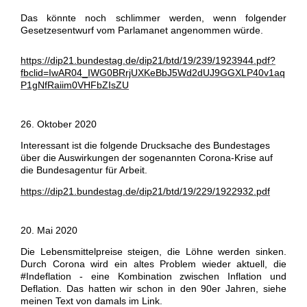
Das könnte noch schlimmer werden, wenn folgender
Gesetzesentwurf vom Parlamanet angenommen würde.
https://dip21.bundestag.de/dip21/btd/19/239/1923944.pdf?
fbclid=IwAR04_IWG0BRrjUXKeBbJ5Wd2dUJ9GGXLP40v1aq
P1gNfRaiim0VHFbZIsZU
26. Oktober 2020
Interessant ist die folgende Drucksache des Bundestages
über die Auswirkungen der sogenannten Corona-Krise auf
die Bundesagentur für Arbeit.
https://dip21.bundestag.de/dip21/btd/19/229/1922932.pdf
20. Mai 2020
Die Lebensmittelpreise steigen, die Löhne werden sinken.
Durch Corona wird ein altes Problem wieder aktuell, die
#Indeflation - eine Kombination zwischen Inflation und
Deflation. Das hatten wir schon in den 90er Jahren, siehe
meinen Text von damals im Link.