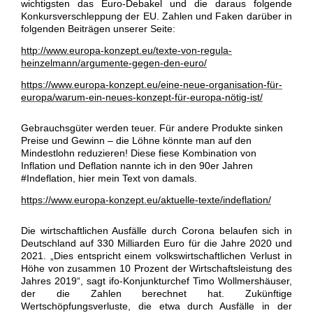
wichtigsten das Euro-Debakel und die daraus folgende
Konkursverschleppung der EU. Zahlen und Faken darüber in
folgenden Beiträgen unserer Seite:
http://www.europa-konzept.eu/texte-von-regula-
heinzelmann/argumente-gegen-den-euro/
https://www.europa-konzept.eu/eine-neue-organisation-für-
europa/warum-ein-neues-konzept-für-europa-nötig-ist/
Gebrauchsgüter werden teuer. Für andere Produkte sinken
Preise und Gewinn – die Löhne könnte man auf den
Mindestlohn reduzieren! Diese fiese Kombination von
Inflation und Deflation nannte ich in den 90er Jahren
#Indeflation, hier mein Text von damals.
https://www.europa-konzept.eu/aktuelle-texte/indeflation/
Die wirtschaftlichen Ausfälle durch Corona belaufen sich in
Deutschland auf 330 Milliarden Euro für die Jahre 2020 und
2021. „Dies entspricht einem volkswirtschaftlichen Verlust in
Höhe von zusammen 10 Prozent der Wirtschaftsleistung des
Jahres 2019“, sagt ifo-Konjunkturchef Timo Wollmershäuser,
der die Zahlen berechnet hat. Zukünftige
Wertschöpfungsverluste, die etwa durch Ausfälle in der