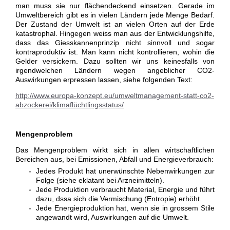
man muss sie nur flächendeckend einsetzen. Gerade im
Umweltbereich gibt es in vielen Ländern jede Menge Bedarf.
Der Zustand der Umwelt ist an vielen Orten auf der Erde
katastrophal. Hingegen weiss man aus der Entwicklungshilfe,
dass das Giesskannenprinzip nicht sinnvoll und sogar
kontraproduktiv ist. Man kann nicht kontrollieren, wohin die
Gelder versickern. Dazu sollten wir uns keinesfalls von
irgendwelchen Ländern wegen angeblicher CO2-
Auswirkungen erpressen lassen, siehe folgenden Text:
http://www.europa-konzept.eu/umweltmanagement-statt-co2-
abzockerei/klimaflüchtlingsstatus/
Mengenproblem
Das Mengenproblem wirkt sich in allen wirtschaftlichen
Bereichen aus, bei Emissionen, Abfall und Energieverbrauch:
Jedes Produkt hat unerwünschte Nebenwirkungen zur
Folge (siehe eklatant bei Arzneimitteln).
Jede Produktion verbraucht Material, Energie und führt
dazu, dssa sich die Vermischung (Entropie) erhöht.
Jede Energieproduktion hat, wenn sie in grossem Stile
angewandt wird, Auswirkungen auf die Umwelt.