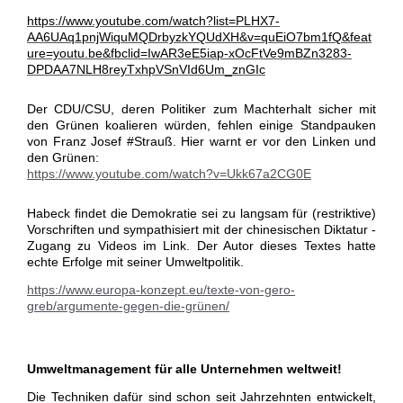
https://www.youtube.com/watch?list=PLHX7-
AA6UAq1pnjWiquMQDrbyzkYQUdXH&v=quEiO7bm1fQ&feat
ure=youtu.be&fbclid=IwAR3eE5iap-xOcFtVe9mBZn3283-
DPDAA7NLH8reyTxhpVSnVId6Um_znGIc
Der CDU/CSU, deren Politiker zum Machterhalt sicher mit
den Grünen koalieren würden, fehlen einige Standpauken
von Franz Josef #Strauß. Hier warnt er vor den Linken und
den Grünen:
https://www.youtube.com/watch?v=Ukk67a2CG0E
Habeck findet die Demokratie sei zu langsam für (restriktive)
Vorschriften und sympathisiert mit der chinesischen Diktatur -
Zugang zu Videos im Link. Der Autor dieses Textes hatte
echte Erfolge mit seiner Umweltpolitik.
https://www.europa-konzept.eu/texte-von-gero-
greb/argumente-gegen-die-grünen/
Umweltmanagement für alle Unternehmen weltweit!
Die Techniken dafür sind schon seit Jahrzehnten entwickelt,