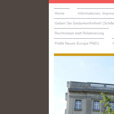
Home
Informationen, Impre
Geben Sie Gedankenfreiheit! (Schille
Rechtsstaat statt Relativierung
Politik Neues Europa PNEU