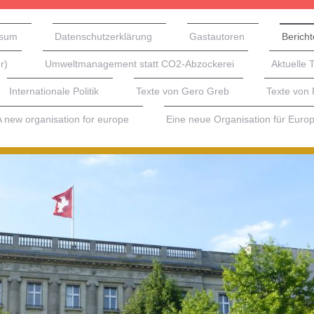
ssum
Datenschutzerklärung
Gastautoren
Bericht
r)
Umweltmanagement statt CO2-Abzockerei
Aktuelle 
Internationale Politik
Texte von Gero Greb
Texte von
A new organisation for europe
Eine neue Organisation für Euro