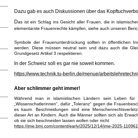
Dazu gab es auch Diskussionen über das Kopftuchverbo
D
as ist ein Schlag ins Gesicht aller Frauen, die in islamisc
elementarste Frauenrechte kämpfen, siehe auch unseren Beri
Symbole der Frauenunterdrückung sollten in öffentlichen Ins
werden. Diese müssen neutral sein und dazu auch die Gle
Grundgesetz Artikel 3 respektieren.
In der Schweiz soll es gar nie soweit kommen.
https://www.technik.tu-berlin.de/menue/arbeitslehretechn
Aber schlimmer geht immer!
Während man in islamistischen Ländern sein Leben für me
„Wissenschatlerinnen“, dafür „Toleranz“ gegen die Frauenbes
es kaum. Beschneidungen sind eine Menschenrechtsverletz
dieser Art an Kindern. Auch die Männer sollten sich als Erwa
ob sie sich beschneiden lassen wollen oder nicht.
https://jme.bmj.com/content/early/2025/12/14/jme-2025-11096