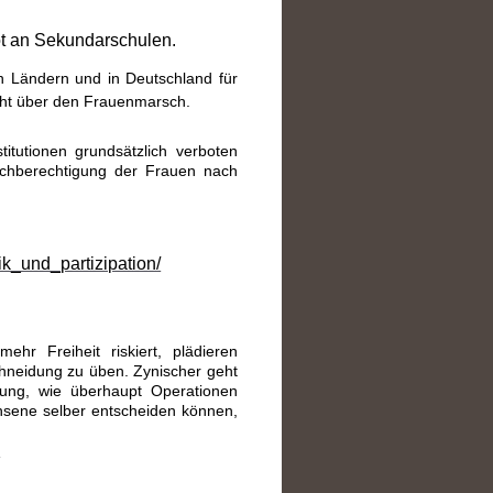
t an Sekundarschulen.
hen Ländern und in Deutschland für
cht über den Frauenmarsch.
titutionen grundsätzlich verboten
ichberechtigung der Frauen nach
ik_und_partizipation/
hr Freiheit riskiert, plädieren
chneidung zu üben. Zynischer geht
ung, wie überhaupt Operationen
chsene selber entscheiden können,
1