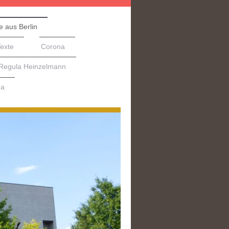
e aus Berlin
Texte
Corona
 Regula Heinzelmann
pa