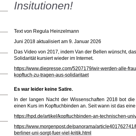
Insitutionen!
Text von Regula Heinzelmann
Juni 2018 aktualisiert am 9. Januar 2026
Das Video von 2017, indem Van der Bellen wünscht, dass
Solidarität kursiert wieder im Internet.
https://www.diepresse.com/5207179/wir-werden-alle-fra
kopftuch-zu-tragen-aus-solidaritaet
Es war leider keine Satire.
In der langen Nacht der Wissenschaften 2018 bot die 
einen Kurs im Kopftuchbinden an. Seit wann ist das ein
https://hpd.de/artikel/kopftuchbinden-an-technischen-uni
https://www.morgenpost.de/panorama/article401762741/
berliner-uni-sorgt-fuer-viel-kritik.html