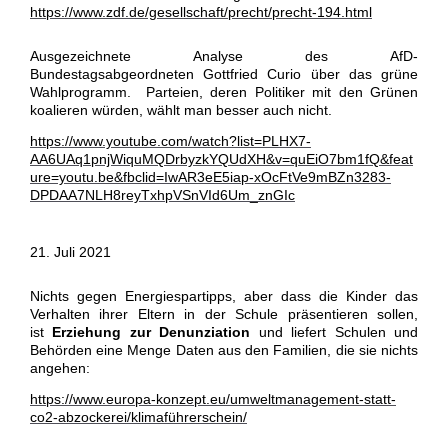
https://www.zdf.de/gesellschaft/precht/precht-194.html
Ausgezeichnete Analyse des AfD-
Bundestagsabgeordneten Gottfried Curio über das grüne
Wahlprogramm. Parteien, deren Politiker mit den Grünen
koalieren würden, wählt man besser auch nicht.
https://www.youtube.com/watch?list=PLHX7-
AA6UAq1pnjWiquMQDrbyzkYQUdXH&v=quEiO7bm1fQ&feat
ure=youtu.be&fbclid=IwAR3eE5iap-xOcFtVe9mBZn3283-
DPDAA7NLH8reyTxhpVSnVId6Um_znGIc
21. Juli 2021
Nichts gegen Energiespartipps, aber dass die Kinder das
Verhalten ihrer Eltern in der Schule präsentieren sollen,
ist
Erziehung zur Denunziation
und liefert Schulen und
Behörden eine Menge Daten aus den Familien, die sie nichts
angehen:
https://www.europa-konzept.eu/umweltmanagement-statt-
co2-abzockerei/klimaführerschein/