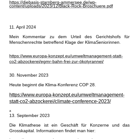
https://diebasis-starnberg-ammersee.de/wp-
content/uploads/2023/12/Black-Rock-Broschuere.pdf
11. April 2024
Mein Kommentar zu dem Urteil des Gerichtshofs für
Menschenrechte
betreffend Klage der KlimaSeniorinnen.
https://www.europa-konzept.eu/umweltmanagement-statt-
co2-abzockerei/egmr-bahn-frei-zur-ökotyrannei/
30. November 2023
Heute beginnt die Klima-Konferenz COP 28.
https://www.europa-konzept.eu/umweltmanagement-
statt-co2-abzockerei/climate-conference-2023/
a
13. September 2023
Die Klimathese ist ein Geschäft für Konzerne und das
Grosskapital. Informationen findet man hier: