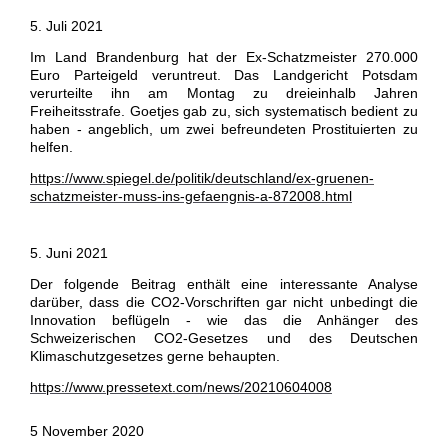
5. Juli 2021
Im Land Brandenburg hat der Ex-Schatzmeister 270.000
Euro Parteigeld veruntreut. Das Landgericht Potsdam
verurteilte ihn am Montag zu dreieinhalb Jahren
Freiheitsstrafe. Goetjes gab zu, sich systematisch bedient zu
haben - angeblich, um zwei befreundeten Prostituierten zu
helfen.
https://www.spiegel.de/politik/deutschland/ex-gruenen-
schatzmeister-muss-ins-gefaengnis-a-872008.html
5. Juni 2021
Der folgende Beitrag enthält eine interessante Analyse
darüber, dass die CO2-Vorschriften gar nicht unbedingt die
Innovation beflügeln - wie das die Anhänger des
Schweizerischen CO2-Gesetzes und des Deutschen
Klimaschutzgesetzes gerne behaupten.
https://www.pressetext.com/news/20210604008
5 November 2020