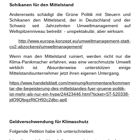
Schikanen für den Mittelstand
Andererseits schädigt die Grüne Politik mit Steuern und
Schikanen den Mittelstand, der in Deutschland und der
Schweiz seit Jahrzehnten Umweltmanagement auf
Weltspitzenniveau betreibt - unspektakulär, aber wirksam.
http://www.europa-konzept.eu/umweltmanagement-statt-
co2-abzockerei/umweltmanagement/
Wenn man den Mittelstand ruiniert, werden nicht nur die
Klima-Panikmacher erfahren, was eine verschmutzte Umwelt
wirklich ist. Absurderweise unterstützen einige
Mittelstandsunternehmer jetzt ihren eigenen Untergang.
https://www.handelsblatt.com/meinung/kommentare/kommen
tar-die-begeisterung-des-mittelstandes-fuer-gruene-politik-
ist-mehr-als-nur-ein-hype/24423446.html?ticket=ST-520338-
jdO9QfpgzRtCH92c2dbc-ap6
Geldverschwendung für Klimaschutz
Folgende Petition habe ich unterschrieben: