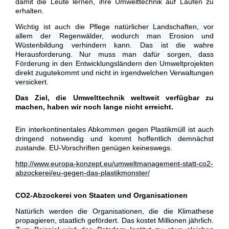
damit die Leute lernen, ihre Umwelttechnik auf Laufen zu
erhalten.
Wichtig ist auch die
Pflege natürlicher Landschaften, vor
allem der Regenwälder, wodurch man Erosion und
Wüstenbildung verhindern kann. Das ist die wahre
Herausforderung. Nur muss man dafür sorgen, dass
Förderung in den Entwicklungsländern den Umweltprojekten
direkt zugutekommt und nicht in irgendwelchen Verwaltungen
versickert.
Das
Ziel, die Umwelttechnik weltweit verfügbar zu
machen, haben wir noch lange nicht erreicht.
Ein interkontinentales Abkommen gegen Plastikmüll ist auch
dringend notwendig und kommt hoffentlich demnächst
zustande. EU-Vorschriften genügen keineswegs.
http://www.europa-konzept.eu/umweltmanagement-statt-co2-
abzockerei/eu-gegen-das-plastikmonster/
CO2-Abzockerei von Staaten und Organisationen
Natürlich werden die Organisationen, die die Klimathese
propagieren, staatlich gefördert. Das kostet Millionen jährlich.