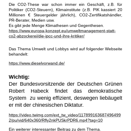
Die CO2-These war schon immer ein Geschäft, z.B. für
Politiker (CO2-Steuern), Klimainstitute (z.B. PIK kassiert 20
Millionen € Steuergelder jährlich), CO2-Zertifikatshändler,
PR-Berater, Medien usw.
Es gibt jede Menge Klimathesen und Gegenthesen.
https://www.europa-konzept.eu/umweltmanagement-statt-
co2-abzockerei/die-ipcc-und-ihre-kritiker/
Das Thema Umwelt und Lobbys wird auf folgender Webseite
behandelt:
https://www.dieselvorwand.de/
Wichtig:
Der Bundesvorsitzende der Deutschen Grünen
Robert Habeck findet das demokratische
System zu wenig effizient, deswegen liebäugelt
er mit der chinesischen Diktatur.
https://video.twimg.com/ext_tw_video/117899163687496499
2/pu/vid/640x360/Rfly2nkPUSkrPDR6.mp4?tag=10
Ein weiterer interessanter Beitrag zu dem Thema.