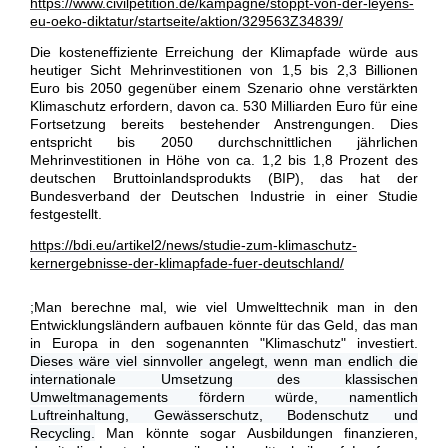
https://www.civilpetition.de/kampagne/stoppt-von-der-leyens-
eu-oeko-diktatur/startseite/aktion/329563Z34839/
Die kosteneffiziente Erreichung der Klimapfade würde aus
heutiger Sicht Mehrinvestitionen von 1,5 bis 2,3 Billionen
Euro bis 2050 gegenüber einem Szenario ohne verstärkten
Klimaschutz erfordern, davon ca. 530 Milliarden Euro für eine
Fortsetzung bereits bestehender Anstrengungen. Dies
entspricht bis 2050 durchschnittlichen jährlichen
Mehrinvestitionen in Höhe von ca. 1,2 bis 1,8 Prozent des
deutschen Bruttoinlandsprodukts (BIP), das hat der
Bundesverband der Deutschen Industrie in einer Studie
festgestellt.
https://bdi.eu/artikel2/news/studie-zum-klimaschutz-
kernergebnisse-der-klimapfade-fuer-deutschland/
;Man berechne mal, wie viel Umwelttechnik man in den
Entwicklungsländern aufbauen könnte für das Geld, das man
in Europa in den sogenannten "Klimaschutz" investiert.
Dieses wäre viel sinnvoller angelegt, wenn man endlich die
internationale Umsetzung des klassischen
Umweltmanagements fördern würde, namentlich
Luftreinhaltung, Gewässerschutz, Bodenschutz und
Recycling.
Man könnte sogar Ausbildungen finanzieren,