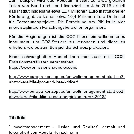
Zum Beispiel wird das Potsdam Institut zu etwa gleichen
Teilen von Bund und Land finanziert. Im Jahr 2016 erhielt
das Institut insgesamt etwa 11,7 Millionen Euro institutioneller
Förderung, dazu kamen etwa 10,4 Millionen Euro Drittmittel
für Forschungsprojekte. Die Forschung am PIK ist in vier
interdisziplinären Forschungsbereichen organisiert.
Für die Regierungen ist die CO2-These ein willkommenes
Instrument, um CO2-Steuern zu verlangen und diese zu
erhöhen, wie es zum Beispiel die Schweiz praktiziert.
Einen schwunghaften Handel kann man auch mit CO2-
Emissionszertifikaten veranstalten.
https://www.emissionshaendler.com/
http://www.europa-konzept.eu/umweltmanagement-statt-co2-
abzockerei/die-ipcc-und-ihre-kritiker/
http://www.europa-konzept.eu/umweltmanagement-statt-co2-
abzockerei/eike-klima-und-energiekonferenz-2018/
Titelbild
"Umweltmanagement - Illusion und Realität", gemalt und
folografiert von Regula Heinzelmann