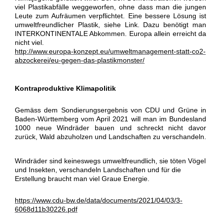
viel Plastikabfälle weggeworfen, ohne dass man die jungen
Leute zum Aufräumen verpflichtet. Eine bessere Lösung ist
umweltfreundlicher Plastik, siehe Link. Dazu benötigt man
INTERKONTINENTALE Abkommen. Europa allein erreicht da
nicht viel.
http://www.europa-konzept.eu/umweltmanagement-statt-co2-
abzockerei/eu-gegen-das-plastikmonster/
Kontraproduktive Klimapolitik
Gemäss dem Sondierungsergebnis von CDU und Grüne in
Baden-Württemberg vom April 2021 will man im Bundesland
1000 neue Windräder bauen und schreckt nicht davor
zurück, Wald abzuholzen und Landschaften zu verschandeln.
Windräder sind keineswegs umweltfreundlich, sie töten Vögel
und Insekten, verschandeln Landschaften und für die
Erstellung braucht man viel Graue Energie.
https://www.cdu-bw.de/data/documents/2021/04/03/3-
6068d11b30226.pdf