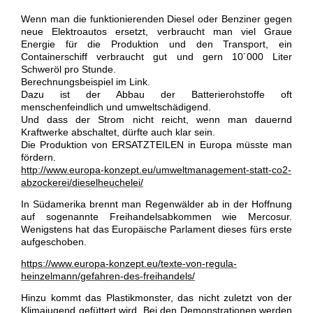
Wenn man die funktionierenden Diesel oder Benziner gegen
neue Elektroautos ersetzt, verbraucht man viel Graue
Energie für die Produktion und den Transport, ein
Containerschiff verbraucht gut und gern 10´000 Liter
Schweröl pro Stunde.
Berechnungsbeispiel im Link.
Dazu ist der Abbau der Batterierohstoffe oft
menschenfeindlich und umweltschädigend.
Und dass der Strom nicht reicht, wenn man dauernd
Kraftwerke abschaltet, dürfte auch klar sein.
Die Produktion von ERSATZTEILEN in Europa müsste man
fördern.
http://www.europa-konzept.eu/umweltmanagement-statt-co2-
abzockerei/dieselheuchelei/
In Südamerika brennt man Regenwälder ab in der Hoffnung
auf sogenannte Freihandelsabkommen wie Mercosur.
Wenigstens hat das Europäische Parlament dieses fürs erste
aufgeschoben.
https://www.europa-konzept.eu/texte-von-regula-
heinzelmann/gefahren-des-freihandels/
Hinzu kommt das Plastikmonster, das nicht zuletzt von der
Klimajugend gefüttert wird. Bei den Demonstrationen werden