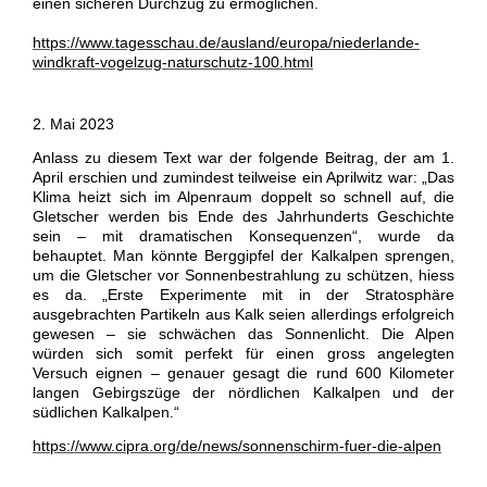
einen sicheren Durchzug zu ermöglichen.
https://www.tagesschau.de/ausland/europa/niederlande-
windkraft-vogelzug-naturschutz-100.html
2. Mai 2023
Anlass zu diesem Text war der folgende Beitrag, der am 1.
April erschien und zumindest teilweise ein Aprilwitz war: „Das
Klima heizt sich im Alpenraum doppelt so schnell auf, die
Gletscher werden bis Ende des Jahrhunderts Geschichte
sein – mit dramatischen Konsequenzen“, wurde da
behauptet. Man könnte Berggipfel der Kalkalpen sprengen,
um die Gletscher vor Sonnenbestrahlung zu schützen, hiess
es da. „Erste Experimente mit in der Stratosphäre
ausgebrachten Partikeln aus Kalk seien allerdings erfolgreich
gewesen – sie schwächen das Sonnenlicht. Die Alpen
würden sich somit perfekt für einen gross angelegten
Versuch eignen – genauer gesagt die rund 600 Kilometer
langen Gebirgszüge der nördlichen Kalkalpen und der
südlichen Kalkalpen.“
https://www.cipra.org/de/news/sonnenschirm-fuer-die-alpen