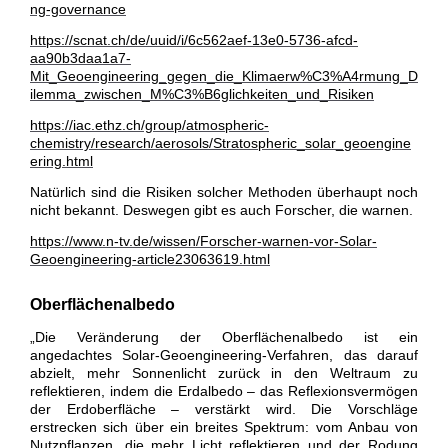
ng-governance
https://scnat.ch/de/uuid/i/6c562aef-13e0-5736-afcd-
aa90b3daa1a7-
Mit_Geoengineering_gegen_die_Klimaerw%C3%A4rmung_D
ilemma_zwischen_M%C3%B6glichkeiten_und_Risiken
https://iac.ethz.ch/group/atmospheric-
chemistry/research/aerosols/Stratospheric_solar_geoengine
ering.html
Natürlich sind die Risiken solcher Methoden überhaupt noch
nicht bekannt. Deswegen gibt es auch Forscher, die warnen.
https://www.n-tv.de/wissen/Forscher-warnen-vor-Solar-
Geoengineering-article23063619.html
Oberflächenalbedo
„Die Veränderung der Oberflächenalbedo ist ein
angedachtes Solar-Geoengineering-Verfahren, das darauf
abzielt, mehr Sonnenlicht zurück in den Weltraum zu
reflektieren, indem die Erdalbedo – das Reflexionsvermögen
der Erdoberfläche – verstärkt wird. Die Vorschläge
erstrecken sich über ein breites Spektrum: vom Anbau von
Nutzpflanzen, die mehr Licht reflektieren und der Rodung