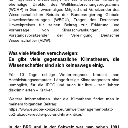
ehemaliger Direktor des Weltklimaforschungsprogramms
(WCRP) in Genf, zweimaliges Mitglied und Vorsitzender des
Wissenschaftlichen Beirats der Bundesregierung Globale
Umweltveränderungen (WBGU), Träger des Deutschen
Umweltpreises für seinen Beitrag zur Erklärung und
Vorhersage von Klimaschwankungen, und
Vorstandsvorsitzender der Vereinigung Deutscher
Wissenschaftler (VDW).
Was viele Medien verschweigen:
Es gibt viele gegensätzliche Klimathesen, die
Wissenschaftler sind sich keineswegs einig.
Für 10 Tage richtige Wetterprognose braucht man
Hochleistungscomputer. Längerfristige Klimaprognosen sind
unmöglich, für die IPCC und auch für ihre - seit Jahren
diskriminierten – Kritiker.
Weitere Informationen über die Klimathese findet man in
meinem folgenden Beitrag:
https://www.europa-konzept.eu/umweltmanagement-statt-
co2-abzockerei/die-ipcc-und-ihre-kritiker/
In der BRD und in der Schweiz war man schon 1991