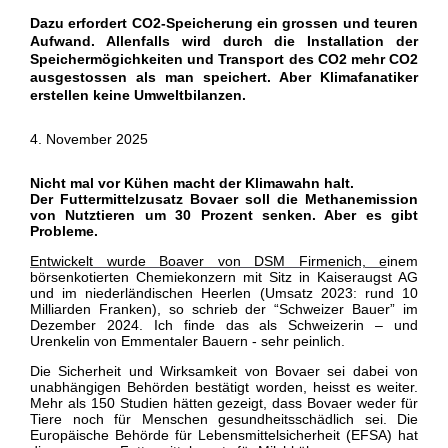
Dazu erfordert CO2-Speicherung ein grossen und teuren
Aufwand. Allenfalls wird durch die Installation der
Speichermögichkeiten und Transport des CO2 mehr CO2
ausgestossen als man speichert. Aber Klimafanatiker
erstellen keine Umweltbilanzen.
4. November 2025
Nicht mal vor Kühen macht der Klimawahn halt.
Der Futtermittelzusatz Bovaer soll die Methanemission
von Nutztieren um 30 Prozent senken. Aber es gibt
Probleme.
Entwickelt wurde Boaver von DSM Firmenich, e
inem
börsenkotierten Chemiekonzern mit Sitz in Kaiseraugst AG
und im niederländischen Heerlen (Umsatz 2023: rund 10
Milliarden Franken), so schrieb der “Schweizer Bauer” im
Dezember 2024. Ich finde das als Schweizerin – und
Urenkelin von Emmentaler Bauern - sehr peinlich.
Die Sicherheit und Wirksamkeit von Bovaer sei dabei von
unabhängigen Behörden bestätigt worden, heisst es weiter.
Mehr als 150 Studien hätten gezeigt, dass Bovaer weder für
Tiere noch für Menschen gesundheitsschädlich sei. Die
Europäische Behörde für Lebensmittelsicherheit (EFSA) hat