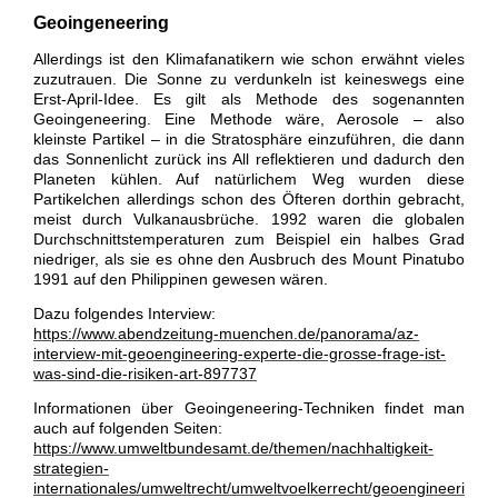
Geoingeneering
Allerdings ist den Klimafanatikern wie schon erwähnt vieles
zuzutrauen. Die Sonne zu verdunkeln ist keineswegs eine
Erst-April-Idee. Es gilt als Methode des sogenannten
Geoingeneering. Eine Methode wäre, Aerosole – also
kleinste Partikel – in die Stratosphäre einzuführen, die dann
das Sonnenlicht zurück ins All reflektieren und dadurch den
Planeten kühlen. Auf natürlichem Weg wurden diese
Partikelchen allerdings schon des Öfteren dorthin gebracht,
meist durch Vulkanausbrüche. 1992 waren die globalen
Durchschnittstemperaturen zum Beispiel ein halbes Grad
niedriger, als sie es ohne den Ausbruch des Mount Pinatubo
1991 auf den Philippinen gewesen wären.
Dazu folgendes Interview:
https://www.abendzeitung-muenchen.de/panorama/az-
interview-mit-geoengineering-experte-die-grosse-frage-ist-
was-sind-die-risiken-art-897737
Informationen über Geoingeneering-Techniken findet man
auch auf folgenden Seiten:
https://www.umweltbundesamt.de/themen/nachhaltigkeit-
strategien-
internationales/umweltrecht/umweltvoelkerrecht/geoengineeri