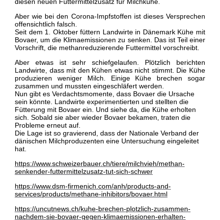
diesen neuen Futtermittelzusatz für Milchkühe.
Aber wie bei den Corona-Impfstoffen ist dieses Versprechen
offensichtlich falsch.
Seit dem 1. Oktober füttern Landwirte in Dänemark Kühe mit
Bovaer, um die Klimaemissionen zu senken. Das ist Teil einer
Vorschrift, die methanreduzierende Futtermittel vorschreibt.
Aber etwas ist sehr schiefgelaufen. Plötzlich berichten
Landwirte, dass mit den Kühen etwas nicht stimmt. Die Kühe
produzieren weniger Milch. Einige Kühe brechen sogar
zusammen und mussten eingeschläfert werden.
Nun gibt es Verdachtsmomente, dass Bovaer die Ursache
sein könnte. Landwirte experimentierten und stellten die
Fütterung mit Bovaer ein. Und siehe da, die Kühe erholten
sich. Sobald sie aber wieder Bovaer bekamen, traten die
Probleme erneut auf.
Die Lage ist so gravierend, dass der Nationale Verband der
dänischen Milchproduzenten eine Untersuchung eingeleitet
hat.
https://www.schweizerbauer.ch/tiere/milchvieh/methan-
senkender-futtermittelzusatz-tut-sich-schwer
https://www.dsm-firmenich.com/anh/products-and-
services/products/methane-inhibitors/bovaer.html
https://uncutnews.ch/kuhe-brechen-plotzlich-zusammen-
nachdem-sie-bovaer-gegen-klimaemissionen-erhalten-