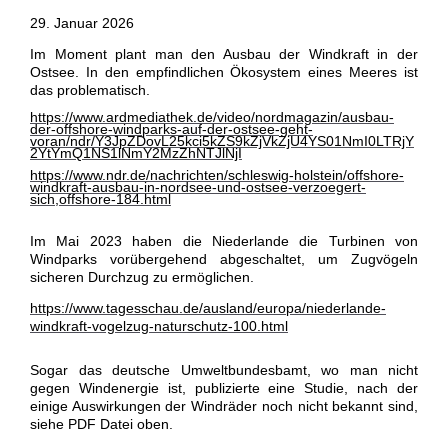
29. Januar 2026
Im Moment plant man den Ausbau der Windkraft in der
Ostsee. In den empfindlichen Ökosystem eines Meeres ist
das problematisch.
https://www.ardmediathek.de/video/nordmagazin/ausbau-
der-offshore-windparks-auf-der-ostsee-geht-
voran/ndr/Y3JpZDovL25kci5kZS9kZjVkZjU4YS01NmI0LTRjY
2YtYmQ1NS1lNmY2MzZhNTJlNjI
https://www.ndr.de/nachrichten/schleswig-holstein/offshore-
windkraft-ausbau-in-nordsee-und-ostsee-verzoegert-
sich,offshore-184.html
Im Mai 2023 haben
die Niederlande die Turbinen von
Windparks vorübergehend abgeschaltet, um Zugvögeln
sicheren Durchzug zu ermöglichen.
https://www.tagesschau.de/ausland/europa/niederlande-
windkraft-vogelzug-naturschutz-100.html
Sogar das deutsche Umweltbundesbamt, wo man nicht
gegen Windenergie ist, publizierte eine Studie, nach der
einige Auswirkungen der Windräder noch nicht bekannt sind,
siehe PDF Datei oben.