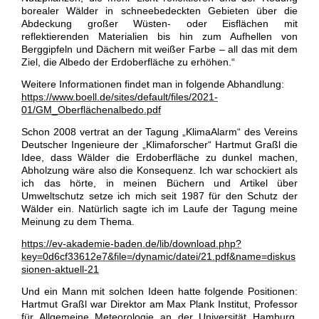
borealer Wälder in schneebedeckten Gebieten über die
Abdeckung großer Wüsten- oder Eisflächen mit
reflektierenden Materialien bis hin zum Aufhellen von
Berggipfeln und Dächern mit weißer Farbe – all das mit dem
Ziel, die Albedo der Erdoberfläche zu erhöhen.“
Weitere Informationen findet man in folgende Abhandlung:
https://www.boell.de/sites/default/files/2021-
01/GM_Oberflächenalbedo.pdf
Schon 2008 vertrat an der Tagung „KlimaAlarm“ des Vereins
Deutscher Ingenieure der „Klimaforscher“ Hartmut Graßl die
Idee, dass Wälder die Erdoberfläche zu dunkel machen,
Abholzung wäre also die Konsequenz. Ich war schockiert als
ich das hörte, in meinen Büchern und Artikel über
Umweltschutz setze ich mich seit 1987 für den Schutz der
Wälder ein. Natürlich sagte ich im Laufe der Tagung meine
Meinung zu dem Thema.
https://ev-akademie-baden.de/lib/download.php?
key=0d6cf33612e7&file=/dynamic/datei/21.pdf&name=diskus
sionen-aktuell-21
Und ein Mann mit solchen Ideen hatte folgende Positionen:
Hartmut Graßl war Direktor am Max Plank Institut, Professor
für Allgemeine Meteorologie an der Universität Hamburg,