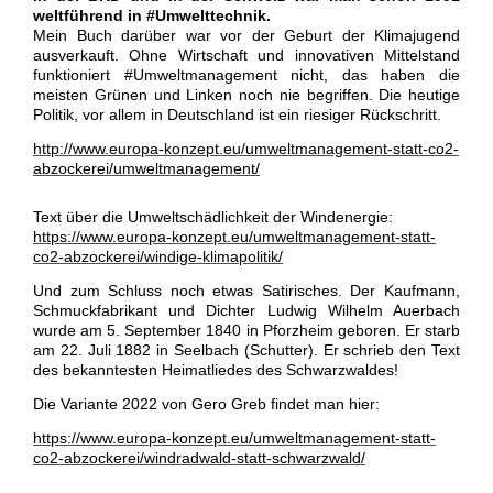
weltführend in #Umwelttechnik.
Mein Buch darüber war vor der Geburt der Klimajugend
ausverkauft. Ohne Wirtschaft und innovativen Mittelstand
funktioniert #Umweltmanagement nicht, das haben die
meisten Grünen und Linken noch nie begriffen. Die heutige
Politik, vor allem in Deutschland ist ein riesiger Rückschritt.
http://www.europa-konzept.eu/umweltmanagement-statt-co2-
abzockerei/umweltmanagement/
Text über die Umweltschädlichkeit der Windenergie:
https://www.europa-konzept.eu/umweltmanagement-statt-
co2-abzockerei/windige-klimapolitik/
Und zum Schluss noch etwas Satirisches. Der Kaufmann,
Schmuckfabrikant und Dichter Ludwig Wilhelm Auerbach
wurde am 5. September 1840 in Pforzheim geboren. Er starb
am 22. Juli 1882 in Seelbach (Schutter). Er schrieb den Text
des bekanntesten Heimatliedes des Schwarzwaldes!
Die Variante 2022 von Gero Greb findet man hier:
https://www.europa-konzept.eu/umweltmanagement-statt-
co2-abzockerei/windradwald-statt-schwarzwald/