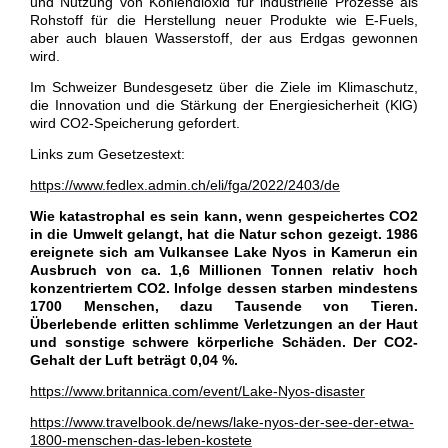
und Nutzung von Kohlendioxid für industrielle Prozesse als
Rohstoff für die Herstellung neuer Produkte wie E-Fuels,
aber auch blauen Wasserstoff, der aus Erdgas gewonnen
wird.
Im Schweizer Bundesgesetz über die Ziele im Klimaschutz,
die Innovation und die Stärkung der Energiesicherheit (KlG)
wird CO2-Speicherung gefordert.
Links zum Gesetzestext:
https://www.fedlex.admin.ch/eli/fga/2022/2403/de
Wie katastrophal es sein kann, wenn gespeichertes CO2
in die Umwelt gelangt, hat die Natur schon gezeigt. 1986
ereignete sich am Vulkansee Lake Nyos in Kamerun ein
Ausbruch von ca. 1,6 Millionen Tonnen relativ hoch
konzentriertem CO2. Infolge dessen starben mindestens
1700 Menschen, dazu Tausende von Tieren.
Überlebende erlitten schlimme Verletzungen an der Haut
und sonstige schwere körperliche Schäden. Der CO2-
Gehalt der Luft beträgt 0,04 %.
https://www.britannica.com/event/Lake-Nyos-disaster
https://www.travelbook.de/news/lake-nyos-der-see-der-etwa-
1800-menschen-das-leben-kostete