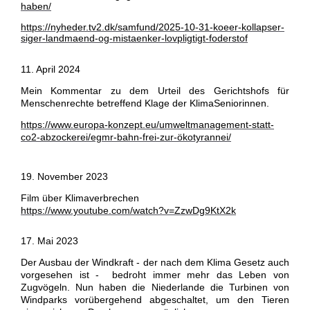
haben/
https://nyheder.tv2.dk/samfund/2025-10-31-koeer-kollapser-
siger-landmaend-og-mistaenker-lovpligtigt-foderstof
11. April 2024
Mein Kommentar zu dem Urteil des Gerichtshofs für
Menschenrechte
betreffend Klage der KlimaSeniorinnen.
https://www.europa-konzept.eu/umweltmanagement-statt-
co2-abzockerei/egmr-bahn-frei-zur-ökotyrannei/
19. November 2023
Film über Klimaverbrechen
https://www.youtube.com/watch?v=ZzwDg9KtX2k
17. Mai 2023
Der Ausbau der Windkraft - der nach dem Klima Gesetz auch
vorgesehen ist - bedroht immer mehr das Leben von
Zugvögeln. Nun haben die Niederlande die Turbinen von
Windparks vorübergehend abgeschaltet, um den Tieren