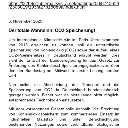
https://t32b8e15b.emailsys1a.net/mailing/200/8740654
/2303019/193/a27b150b9a/index.html
5. November 2025
Der totale Wahnsinn: CO2-Speicherung!
Um internationale Klimaziele wie im Paris-Übereinkommen
von 2015 erreichen zu können, soll die unterirdische
Speicherung von Kohlendioxid (CO2) sowie der Aufbau eines
CO2-Pipelinenetzes in Deutschland erlaubt werden. Dies
sieht der Entwurf der Bundesregierung für das „Gesetz zur
Änderung des Kohlendioxid-Speicherungsgesetzesvor, über
den der Bundestag am Mittwoch in erster Lesung beraten
wird.
Nun sollen die Abscheidung, der Transport und die
Speicherung von CO2 in Deutschland bundeseinheitlich
geregelt werden. Bisher war es hierzulande nicht möglich,
entsprechende Technologien einzusetzen.
Mit dem vorliegenden Gesetz solle deshalb “die Errichtung
von Kohlendioxidspeichern zum kommerziellen Einsatz im
industriellen Maßstab und unter Berücksichtigung
bestehender Nutzungen sowie verbindlicher ökologischer