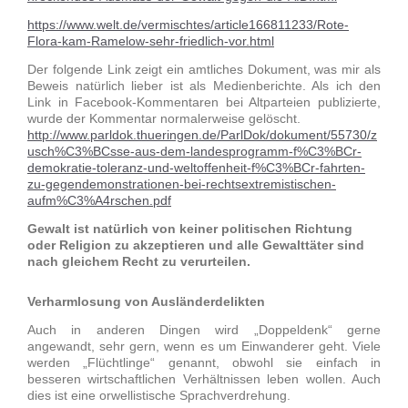
https://www.welt.de/vermischtes/article166811233/Rote-
Flora-kam-Ramelow-sehr-friedlich-vor.html
Der folgende Link zeigt ein amtliches Dokument, was mir als
Beweis natürlich lieber ist als Medienberichte. Als ich den
Link in Facebook-Kommentaren bei Altparteien publizierte,
wurde der Kommentar normalerweise gelöscht.
http://www.parldok.thueringen.de/ParlDok/dokument/55730/z
usch%C3%BCsse-aus-dem-landesprogramm-f%C3%BCr-
demokratie-toleranz-und-weltoffenheit-f%C3%BCr-fahrten-
zu-gegendemonstrationen-bei-rechtsextremistischen-
aufm%C3%A4rschen.pdf
Gewalt ist natürlich von keiner politischen Richtung
oder Religion zu akzeptieren und alle Gewalttäter sind
nach gleichem Recht zu verurteilen.
Verharmlosung von Ausländerdelikten
Auch in anderen Dingen wird „Doppeldenk“ gerne
angewandt, sehr gern, wenn es um Einwanderer geht. Viele
werden „Flüchtlinge“ genannt, obwohl sie einfach in
besseren wirtschaftlichen Verhältnissen leben wollen. Auch
dies ist eine orwellistische Sprachverdrehung.