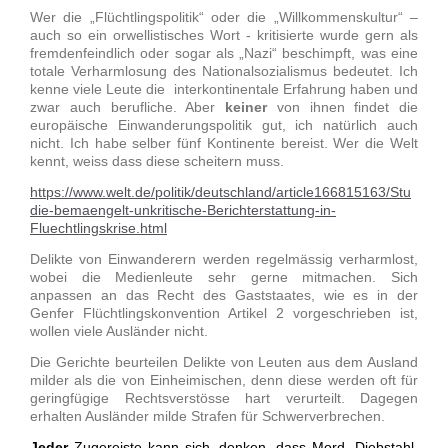
Wer die „Flüchtlingspolitik“ oder die „Willkommenskultur“ –
auch so ein orwellistisches Wort - kritisierte wurde gern als
fremdenfeindlich oder sogar als „Nazi“ beschimpft, was eine
totale Verharmlosung des Nationalsozialismus bedeutet. Ich
kenne viele Leute die interkontinentale Erfahrung haben und
zwar auch berufliche. Aber
keiner
von ihnen findet die
europäische Einwanderungspolitik gut, ich natürlich auch
nicht. Ich habe selber fünf Kontinente bereist. Wer die Welt
kennt, weiss dass diese scheitern muss.
https://www.welt.de/politik/deutschland/article166815163/Stu
die-bemaengelt-unkritische-Berichterstattung-in-
Fluechtlingskrise.html
Delikte von Einwanderern werden regelmässig verharmlost,
wobei die Medienleute sehr gerne mitmachen. Sich
anpassen an das Recht des Gaststaates, wie es in der
Genfer Flüchtlingskonvention Artikel 2 vorgeschrieben ist,
wollen viele Ausländer nicht.
Die Gerichte beurteilen Delikte von Leuten aus dem Ausland
milder als die von Einheimischen, denn diese werden oft für
geringfügige Rechtsverstösse hart verurteilt. Dagegen
erhalten Ausländer milde Strafen für Schwerverbrechen.
Jeder
Zugereiste kann sich
denken, dass Mord, Diebstahl,