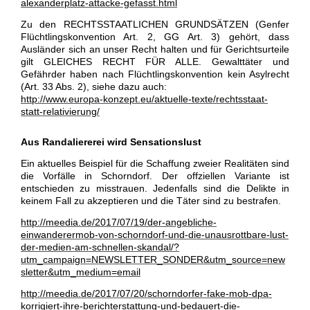
alexanderplatz-attacke-gefasst.html
Zu den RECHTSSTAATLICHEN GRUNDSÄTZEN (Genfer
Flüchtlingskonvention Art. 2, GG Art. 3) gehört, dass
Ausländer sich an unser Recht halten und für Gerichtsurteile
gilt GLEICHES RECHT FÜR ALLE. Gewalttäter und
Gefährder haben nach Flüchtlingskonvention kein Asylrecht
(Art. 33 Abs. 2), siehe dazu auch:
http://www.europa-konzept.eu/aktuelle-texte/rechtsstaat-
statt-relativierung/
Aus Randaliererei wird Sensationslust
Ein aktuelles Beispiel für die Schaffung zweier Realitäten sind
die Vorfälle in Schorndorf. Der offziellen Variante ist
entschieden zu misstrauen. Jedenfalls sind die Delikte in
keinem Fall zu akzeptieren und die Täter sind zu bestrafen.
http://meedia.de/2017/07/19/der-angebliche-
einwanderermob-von-schorndorf-und-die-unausrottbare-lust-
der-medien-am-schnellen-skandal/?
utm_campaign=NEWSLETTER_SONDER&utm_source=new
sletter&utm_medium=email
http://meedia.de/2017/07/20/schorndorfer-fake-mob-dpa-
korrigiert-ihre-berichterstattung-und-bedauert-die-