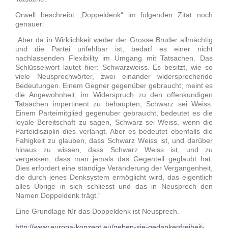
Orwell beschreibt „Doppeldenk“ im folgenden Zitat noch
genauer:
„Aber da in Wirklichkeit weder der Grosse Bruder allmächtig
und die Partei unfehlbar ist, bedarf es einer nicht
nachlassenden Flexibility im Umgang mit Tatsachen. Das
Schlüsselwort lautet hier: Schwarzweiss. Es besitzt, wie so
viele Neusprechwörter, zwei einander widersprechende
Bedeutungen. Einem Gegner gegenüber gebraucht, meint es
die Angewohnheit, im Widerspruch zu den offenkundigen
Tatsachen impertinent zu behaupten, Schwarz sei Weiss.
Einem Parteimitglied gegenuber gebraucht, bedeutet es die
loyale Bereitschaft zu sagen, Schwarz sei Weiss, wenn die
Parteidisziplin dies verlangt. Aber es bedeutet ebenfalls die
Fahigkeit zu glauben, dass Schwarz Weiss ist, und darüber
hinaus zu wissen, dass Schwarz Weiss ist, und zu
vergessen, dass man jemals das Gegenteil geglaubt hat.
Dies erfordert eine ständige Veränderung der Vergangenheit,
die durch jenes Denksystem ermöglicht wird, das eigentlich
alles Übrige in sich schliesst und das in Neusprech den
Namen Doppeldenk trägt.“
Eine Grundlage für das Doppeldenk ist Neusprech.
http://www.europa-konzept.eu/geben-sie-gedankenfreiheit-