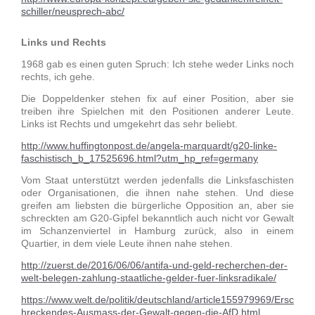
schiller/neusprech-abc/
Links und Rechts
1968 gab es einen guten Spruch: Ich stehe weder Links noch
rechts, ich gehe.
Die Doppeldenker stehen fix auf einer Position, aber sie
treiben ihre Spielchen mit den Positionen anderer Leute.
Links ist Rechts und umgekehrt das sehr beliebt.
http://www.huffingtonpost.de/angela-marquardt/g20-linke-
faschistisch_b_17525696.html?utm_hp_ref=germany
Vom Staat unterstützt werden jedenfalls die Linksfaschisten
oder Organisationen, die ihnen nahe stehen. Und diese
greifen am liebsten die bürgerliche Opposition an, aber sie
schreckten am G20-Gipfel bekanntlich auch nicht vor Gewalt
im Schanzenviertel in Hamburg zurück, also in einem
Quartier, in dem viele Leute ihnen nahe stehen.
http://zuerst.de/2016/06/06/antifa-und-geld-recherchen-der-
welt-belegen-zahlung-staatliche-gelder-fuer-linksradikale/
https://www.welt.de/politik/deutschland/article155979969/Ersc
hreckendes-Ausmass-der-Gewalt-gegen-die-AfD.html