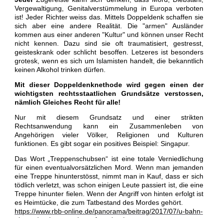
Vergewaltigung, Genitalverstümmelung in Europa verboten
ist! Jeder Richter weiss das. Mittels Doppeldenk schaffen sie
sich aber eine andere Realität. Die "armen" Ausländer
kommen aus einer anderen "Kultur" und können unser Recht
nicht kennen. Dazu sind sie oft traumatisiert, gestresst,
geisteskrank oder schlicht besoffen. Letzeres ist besonders
grotesk, wenn es sich um Islamisten handelt, die bekanntlich
keinen Alkohol trinken dürfen.
Mit dieser Doppeldenknethode wird gegen einen der
wichtigsten rechtsstaatlichen Grundsätze verstossen,
nämlich Gleiches Recht für alle!
Nur mit diesem Grundsatz und einer strikten
Rechtsanwendung kann ein Zusammenleben von
Angehörigen vieler Völker, Religionen und Kulturen
funktionen. Es gibt sogar ein positives Beispiel: Singapur.
Das Wort „Treppenschubsen“ ist eine totale Verniedlichung
für einen eventualvorsätzlichen Mord. Wenn man jemanden
eine Treppe hinunterstösst, nimmt man in Kauf, dass er sich
tödlich verletzt, was schon einigen Leute passiert ist, die eine
Treppe hinunter fielen. Wenn der Angriff von hinten erfolgt ist
es Heimtücke, die zum Tatbestand des Mordes gehört.
https://www.rbb-online.de/panorama/beitrag/2017/07/u-bahn-