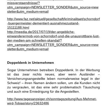
missverstaendnisse/?
utm_campaign=NEWSLETTER_SONDER&utm_source=new
sletter&utm_medium=email
http://www.faz.net/aktuell/gesellschaft/kriminalitaet/schorndorf
-buergermeister-dementiert-ausnahmezustand-
15111188.html
http://meedia.de/2017/07/19/der-angebliche-
einwanderermob-von-schorndorf-und-die-unausrottbare-lust-
der-medien-am-schnellen-skandal/?
utm_campaign=NEWSLETTER_SONDER&utm_source=new
sletter&utm_medium=email
Doppeldenk in Unternehmen
Sogar Unternehmen betreiben Doppeldenk. In der Werbung
ist das zwar nichts neues, aber wenn Ausländer –
Versicherungsangestellte leben normalerweise legal in der
Schweiz! – ihren Namen ändern sollen, um die Kunden nicht
zu vergraulen, ist das eine sehr problematisch Täuschung
und auch eine Erniedrigung für die Angestellten.
http://www.tagesanzeiger.ch/sonntagszeitung/Aus-Mehmet-
wird-Tobias/story/23632486