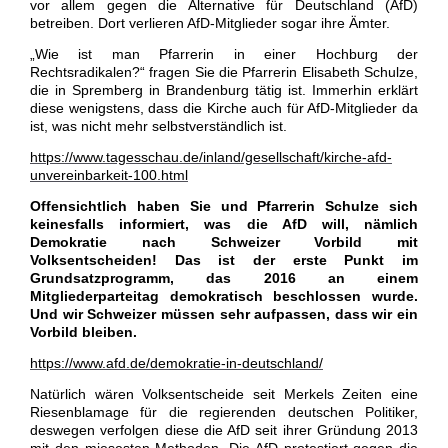
vor allem gegen die Alternative für Deutschland (AfD)
betreiben. Dort verlieren AfD-Mitglieder sogar ihre Ämter.
„Wie ist man Pfarrerin in einer Hochburg der
Rechtsradikalen?“ fragen Sie die Pfarrerin Elisabeth Schulze,
die in Spremberg in Brandenburg tätig ist. Immerhin erklärt
diese wenigstens, dass die Kirche auch für AfD-Mitglieder da
ist, was nicht mehr selbstverständlich ist.
https://www.tagesschau.de/inland/gesellschaft/kirche-afd-
unvereinbarkeit-100.html
Offensichtlich haben Sie und Pfarrerin Schulze sich
keinesfalls informiert, was die AfD will, nämlich
Demokratie nach Schweizer Vorbild mit
Volksentscheiden! Das ist der erste Punkt im
Grundsatzprogramm, das 2016 an einem
Mitgliederparteitag demokratisch beschlossen wurde.
Und wir Schweizer müssen sehr aufpassen, dass wir ein
Vorbild bleiben.
https://www.afd.de/demokratie-in-deutschland/
Natürlich wären Volksentscheide seit Merkels Zeiten eine
Riesenblamage für die regierenden deutschen Politiker,
deswegen verfolgen diese die AfD seit ihrer Gründung 2013