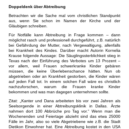
Doppeldenk über Abtreibung
Betrachten wir die Sache mal vom christlichen Standpunkt
aus, wenn Sie schon im Namen der Kirche und der
Gläubigen schreiben.
Für Notfälle kann Abtreibung in Frage kommen – dann
möglichst rasch und professionell durchgeführt, z.B. natürlich
bei Gefährdung der Mutter, nach Vergewaltigung, allenfalls
bei Krankheit des Kindes. Darüber macht Autorin Kornelia
Krause folgende Aussage: Die Säuglingssterblichkeit stieg in
Texas nach der Einführung des Verbotes um 13 Prozent –
vor allem, weil Frauen schwerkranke Kinder gebären
müssen, die keine Überlebenschance hätten. Nun ob
abgetrieben oder an Krankheit gestorben, die Kinder wären
auf jeden Fall tot. In einem solchen Fall wäre es christlich
nachzuforschen, warum die Frauen kranke Kinder
bekommen und was man dagegen unternehmen sollte.
Zitat: „Kanter und Dana arbeiteten bis vor zwei Jahren als
Seelsorgende in einer Abtreibungsklinik in Dallas. Ärzte
nahmen dort 100 Abbrüche pro Tag vor.“ Wenn man die
Wochenenden und Feiertage abzieht sind das etwa 25000
Fälle im Jahr, also so viele Abgetriebene wie z.B. die Stadt
Dietikon Einwohner hat. Eine Abtreibung kostet in den USA