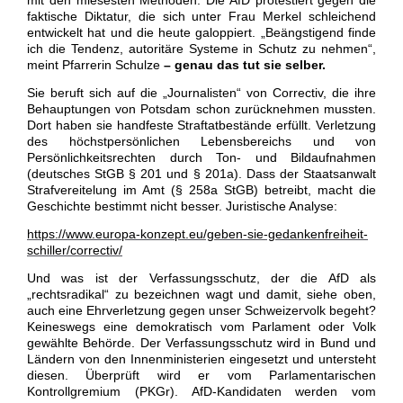
mit den miesesten Methoden. Die AfD protestiert gegen die
faktische Diktatur, die sich unter Frau Merkel schleichend
entwickelt hat und die heute galoppiert. „Beängstigend finde
ich die Tendenz, autoritäre Systeme in Schutz zu nehmen“,
meint Pfarrerin Schulze
– genau das tut sie selber.
Sie beruft sich auf die „Journalisten“ von Correctiv, die ihre
Behauptungen von Potsdam schon zurücknehmen mussten.
Dort haben sie handfeste Straftatbestände erfüllt. Verletzung
des höchstpersönlichen Lebensbereichs und von
Persönlichkeitsrechten durch Ton- und Bildaufnahmen
(deutsches StGB § 201 und § 201a). Dass der Staatsanwalt
Strafvereitelung im Amt (§ 258a StGB) betreibt, macht die
Geschichte bestimmt nicht besser. Juristische Analyse:
https://www.europa-konzept.eu/geben-sie-gedankenfreiheit-
schiller/correctiv/
Und was ist der Verfassungsschutz, der die AfD als
„rechtsradikal“ zu bezeichnen wagt und damit, siehe oben,
auch eine Ehrverletzung gegen unser Schweizervolk begeht?
Keineswegs eine demokratisch vom Parlament oder Volk
gewählte Behörde. Der Verfassungsschutz wird in Bund und
Ländern von den Innenministerien eingesetzt und untersteht
diesen. Überprüft wird er vom Parlamentarischen
Kontrollgremium (PKGr). AfD-Kandidaten werden vom