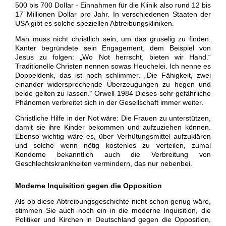
500 bis 700 Dollar - Einnahmen für die Klinik also rund 12 bis
17 Millionen Dollar pro Jahr. In verschiedenen Staaten der
USA gibt es solche speziellen Abtreibungskliniken.
Man muss nicht christlich sein, um das gruselig zu finden.
Kanter begründete sein Engagement, dem Beispiel von
Jesus zu folgen: „Wo Not herrscht, bieten wir Hand.“
Traditionelle Christen nennen sowas Heuchelei. Ich nenne es
Doppeldenk, das ist noch schlimmer. „
Die Fähigkeit, zwei
einander widersprechende Überzeugungen zu hegen und
beide gelten zu lassen.“ Orwell 1984 Dieses sehr gefährliche
Phänomen verbreitet sich in der Gesellschaft immer weiter.
Christliche Hilfe in der Not wäre: Die Frauen zu unterstützen,
damit sie ihre Kinder bekommen und aufzuziehen können.
Ebenso wichtig wäre es, über Verhütungsmittel aufzuklären
und solche wenn nötig kostenlos zu verteilen, zumal
Kondome bekanntlich auch die Verbreitung von
Geschlechtskrankheiten vermindern, das nur nebenbei.
Moderne Inquisition gegen die Opposition
Als ob diese Abtreibungsgeschichte nicht schon genug wäre,
stimmen Sie auch noch ein in die moderne Inquisition, die
Politiker und Kirchen in Deutschland gegen die Opposition,