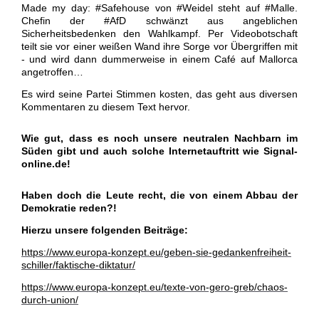
Made my day: #Safehouse von #Weidel steht auf #Malle.
Chefin der #AfD schwänzt aus angeblichen
Sicherheitsbedenken den Wahlkampf. Per Videobotschaft
teilt sie vor einer weißen Wand ihre Sorge vor Übergriffen mit
- und wird dann dummerweise in einem Café auf Mallorca
angetroffen…
Es wird seine Partei Stimmen kosten, das geht aus diversen
Kommentaren zu diesem Text hervor.
Wie gut, dass es noch unsere neutralen Nachbarn im
Süden gibt und auch solche Internetauftritt wie Signal-
online.de!
Haben doch die Leute recht, die von einem Abbau der
Demokratie reden?!
Hierzu unsere folgenden Beiträge:
https://www.europa-konzept.eu/geben-sie-gedankenfreiheit-
schiller/faktische-diktatur/
https://www.europa-konzept.eu/texte-von-gero-greb/chaos-
durch-union/