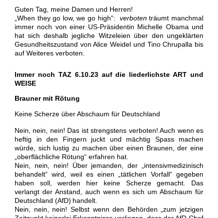
Guten Tag,
meine Damen und Herren!
„When they go low, we go high“:
verboten
träumt manchmal
immer noch von einer US-Präsidentin Michelle Obama und
hat sich deshalb jegliche Witzeleien über den ungeklärten
Gesundheitszustand von Alice Weidel und Tino Chrupalla bis
auf Weiteres
verboten.
Immer noch TAZ 6.10.23 auf die liederlichste ART und
WEISE
Brauner mit Rötung
Keine Scherze über Abschaum für Deutschland
Nein, nein, nein! Das ist strengstens verboten! Auch wenn es
heftig in den Fingern juckt und mächtig Spass machen
würde, sich lustig zu machen über einen Braunen, der eine
„oberflächliche Rötung“ erfahren hat.
Nein, nein, nein! Über jemanden, der „intensivmedizinisch
behandelt“ wird, weil es einen „tätlichen Vorfall“ gegeben
haben soll, werden hier keine Scherze gemacht. Das
verlangt der Anstand, auch wenn es sich um
Abschaum für
Deutschland (AfD)
handelt.
Nein, nein, nein! Selbst wenn den Behörden „zum jetzigen