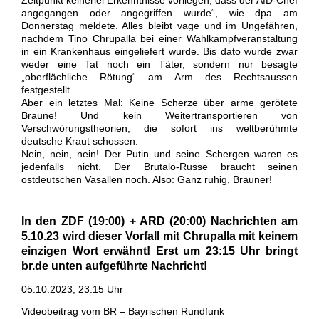
Zeitpunkt keinerlei Erkenntnisse vorliegen, dass der AfD-Chef
angegangen oder angegriffen wurde“, wie dpa am
Donnerstag meldete. Alles bleibt vage und im Ungefähren,
nachdem Tino Chrupalla bei einer Wahlkampfveranstaltung
in ein Krankenhaus eingeliefert wurde. Bis dato wurde zwar
weder eine Tat noch ein Täter, sondern nur besagte
„oberflächliche Rötung“ am Arm des Rechtsaussen
festgestellt.
Aber ein letztes Mal: Keine Scherze über arme gerötete
Braune! Und kein Weitertransportieren von
Verschwörungstheorien, die sofort ins weltberühmte
deutsche Kraut schossen.
Nein, nein, nein! Der Putin und seine Schergen waren es
jedenfalls nicht. Der Brutalo-Russe braucht seinen
ostdeutschen Vasallen noch. Also: Ganz ruhig, Brauner!
In den ZDF (19:00) + ARD (20:00) Nachrichten am
5.10.23 wird dieser Vorfall mit Chrupalla mit keinem
einzigen Wort erwähnt! Erst um 23:15 Uhr bringt
br.de unten aufgeführte Nachricht!
05.10.2023, 23:15 Uhr
Videobeitrag vom BR – Bayrischen Rundfunk