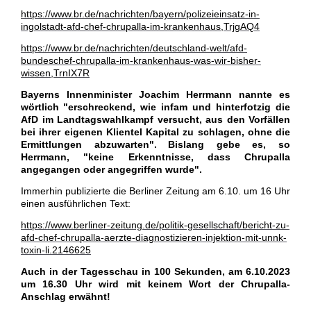
https://www.br.de/nachrichten/bayern/polizeieinsatz-in-
ingolstadt-afd-chef-chrupalla-im-krankenhaus,TrjgAQ4
https://www.br.de/nachrichten/deutschland-welt/afd-
bundeschef-chrupalla-im-krankenhaus-was-wir-bisher-
wissen,TrnIX7R
Bayerns Innenminister Joachim Herrmann nannte es
wörtlich
"erschreckend, wie infam und hinterfotzig die
AfD im Landtagswahlkampf versucht, aus den Vorfällen
bei ihrer eigenen Klientel Kapital zu schlagen, ohne die
Ermittlungen abzuwarten".
Bislang gebe es, so
Herrmann, "keine Erkenntnisse, dass Chrupalla
angegangen oder angegriffen wurde".
Immerhin publizierte die Berliner Zeitung am 6.10. um 16 Uhr
einen ausführlichen Text:
https://www.berliner-zeitung.de/politik-gesellschaft/bericht-zu-
afd-chef-chrupalla-aerzte-diagnostizieren-injektion-mit-unnk-
toxin-li.2146625
Auch in der Tagesschau in 100 Sekunden, am 6.10.2023
um 16.30 Uhr wird mit keinem Wort der Chrupalla-
Anschlag erwähnt!