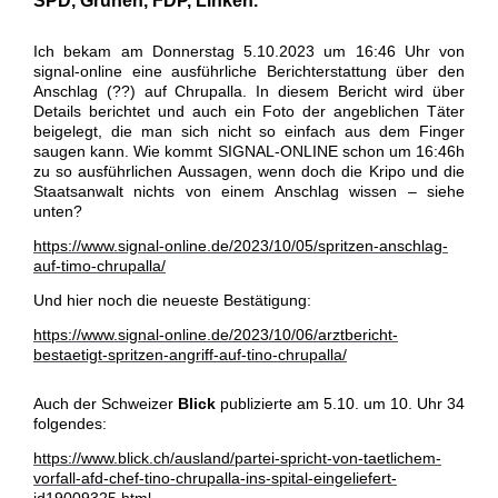
SPD, Grünen, FDP, Linken.
Ich bekam am Donnerstag 5.10.2023 um 16:46 Uhr von
signal-online eine ausführliche Berichterstattung über den
Anschlag (??) auf Chrupalla. In diesem Bericht wird über
Details berichtet und auch ein Foto der angeblichen Täter
beigelegt, die man sich nicht so einfach aus dem Finger
saugen kann. Wie kommt SIGNAL-ONLINE schon um 16:46h
zu so ausführlichen Aussagen, wenn doch die Kripo und die
Staatsanwalt nichts von einem Anschlag wissen – siehe
unten?
https://www.signal-online.de/2023/10/05/spritzen-anschlag-
auf-timo-chrupalla/
Und hier noch die neueste Bestätigung:
https://www.signal-online.de/2023/10/06/arztbericht-
bestaetigt-spritzen-angriff-auf-tino-chrupalla/
Auch der Schweizer
Blick
publizierte am 5.10. um 10. Uhr 34
folgendes:
https://www.blick.ch/ausland/partei-spricht-von-taetlichem-
vorfall-afd-chef-tino-chrupalla-ins-spital-eingeliefert-