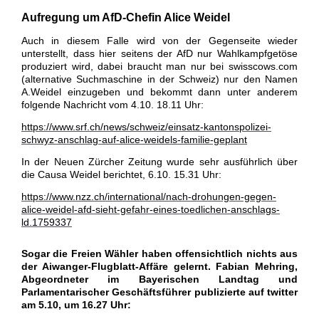
Aufregung um AfD-Chefin Alice Weidel
Auch in diesem Falle wird von der Gegenseite wieder
unterstellt, dass hier seitens der AfD nur Wahlkampfgetöse
produziert wird, dabei braucht man nur bei swisscows.com
(alternative Suchmaschine in der Schweiz) nur den Namen
A.Weidel einzugeben und bekommt dann unter anderem
folgende Nachricht vom 4.10. 18.11 Uhr:
https://www.srf.ch/news/schweiz/einsatz-kantonspolizei-
schwyz-anschlag-auf-alice-weidels-familie-geplant
In der Neuen Zürcher Zeitung wurde sehr ausführlich über
die Causa Weidel berichtet, 6.10. 15.31 Uhr:
https://www.nzz.ch/international/nach-drohungen-gegen-
alice-weidel-afd-sieht-gefahr-eines-toedlichen-anschlags-
ld.1759337
Sogar die Freien Wähler haben offensichtlich nichts aus
der Aiwanger-Flugblatt-Affäre gelernt. Fabian Mehring,
Abgeordneter im Bayerischen Landtag und
Parlamentarischer Geschäftsführer publizierte auf twitter
am 5.10, um 16.27 Uhr: