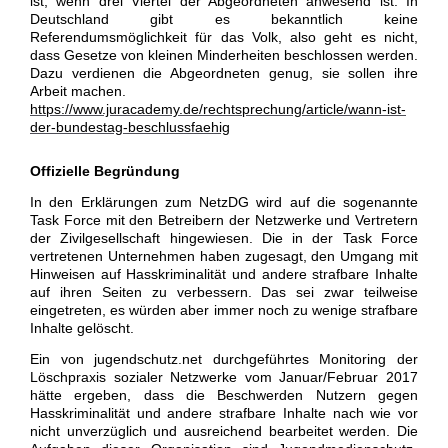
ist, wenn drei Viertel der Abgeordneten anwesend ist. In
Deutschland gibt es bekanntlich keine
Referendumsmöglichkeit für das Volk, also geht es nicht,
dass Gesetze von kleinen Minderheiten beschlossen werden.
Dazu verdienen die Abgeordneten genug, sie sollen ihre
Arbeit machen.
https://www.juracademy.de/rechtsprechung/article/wann-ist-
der-bundestag-beschlussfaehig
Offizielle Begründung
In den Erklärungen zum NetzDG wird auf die sogenannte
Task Force mit den Betreibern der Netzwerke und Vertretern
der Zivilgesellschaft hingewiesen. Die in der Task Force
vertretenen Unternehmen haben zugesagt, den Umgang mit
Hinweisen auf Hasskriminalität und andere strafbare Inhalte
auf ihren Seiten zu verbessern. Das sei zwar teilweise
eingetreten, es würden aber immer noch zu wenige strafbare
Inhalte gelöscht.
Ein von jugendschutz.net durchgeführtes Monitoring der
Löschpraxis sozialer Netzwerke vom Januar/Februar 2017
hätte ergeben, dass die Beschwerden Nutzern gegen
Hasskriminalität und andere strafbare Inhalte nach wie vor
nicht unverzüglich und ausreichend bearbeitet werden. Die