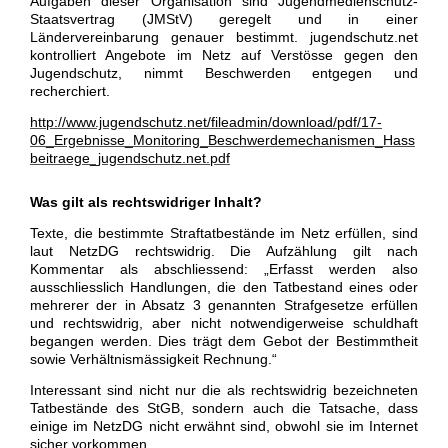
Aufgaben dieser Organisation sind Jugendmedienschutz-
Staatsvertrag (JMStV) geregelt und in einer
Ländervereinbarung genauer bestimmt. jugendschutz.net
kontrolliert Angebote im Netz auf Verstösse gegen den
Jugendschutz, nimmt Beschwerden entgegen und
recherchiert.
http://www.jugendschutz.net/fileadmin/download/pdf/17-
06_Ergebnisse_Monitoring_Beschwerdemechanismen_Hass
beitraege_jugendschutz.net.pdf
Was gilt als rechtswidriger Inhalt?
Texte, die bestimmte Straftatbestände im Netz erfüllen, sind
laut NetzDG rechtswidrig. Die Aufzählung gilt nach
Kommentar als abschliessend: „Erfasst werden also
ausschliesslich Handlungen, die den Tatbestand eines oder
mehrerer der in Absatz 3 genannten Strafgesetze erfüllen
und rechtswidrig, aber nicht notwendigerweise schuldhaft
begangen werden. Dies trägt dem Gebot der Bestimmtheit
sowie Verhältnismässigkeit Rechnung.“
Interessant sind nicht nur die als rechtswidrig bezeichneten
Tatbestände des StGB, sondern auch die Tatsache, dass
einige im NetzDG nicht erwähnt sind, obwohl sie im Internet
sicher vorkommen.