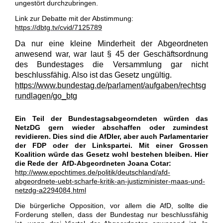
ungestört durchzubringen.
Link zur Debatte mit der Abstimmung:
https://dbtg.tv/cvid/7125789
Da nur eine kleine Minderheit der Abgeordneten
anwesend war, war laut § 45 der Geschäftsordnung
des Bundestages die Versammlung gar nicht
beschlussfähig. Also ist das Gesetz ungültig.
https://www.bundestag.de/parlament/aufgaben/rechtsg
rundlagen/go_btg
Ein Teil der Bundestagsabgeorndeten würden das
NetzDG gern wieder abschaffen oder zumindest
revidieren. Dies sind die AfDler, aber auch Parlamentarier
der FDP oder der Linkspartei. Mit einer Grossen
Koalition würde das Gesetz wohl bestehen bleiben. Hier
die Rede der
AfD-Abgeordneten Joana Cotar:
http://www.epochtimes.de/politik/deutschland/afd-
abgeordnete-uebt-scharfe-kritik-an-justizminister-maas-und-
netzdg-a2294084.html
Die bürgerliche Opposition, vor allem die AfD, sollte die
Forderung stellen, dass der Bundestag nur beschlussfähig