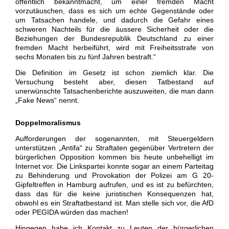
öffentlich bekanntmacht, um einer fremden Macht
vorzutäuschen, dass es sich um echte Gegenstände oder
um Tatsachen handele, und dadurch die Gefahr eines
schweren Nachteils für die äussere Sicherheit oder die
Beziehungen der Bundesrepublik Deutschland zu einer
fremden Macht herbeiführt, wird mit Freiheitsstrafe von
sechs Monaten bis zu fünf Jahren bestraft.“
Die Definition im Gesetz ist schon ziemlich klar. Die
Versuchung besteht aber, diesen Tatbestand auf
unerwünschte Tatsachenberichte auszuweiten, die man dann
„Fake News“ nennt.
Doppelmoralismus
Aufforderungen der sogenannten, mit Steuergeldern
unterstützen „Antifa“ zu Straftaten gegenüber Vertretern der
bürgerlichen Opposition kommen bis heute unbehelligt im
Internet vor. Die Linkspartei konnte sogar an einem Parteitag
zu Behinderung und Provokation der Polizei am G 20-
Gipfeltreffen in Hamburg aufrufen, und es ist zu befürchten,
dass das für die keine juristischen Konsequenzen hat,
obwohl es ein Straftatbestand ist. Man stelle sich vor, die AfD
oder PEGIDA würden das machen!
Hingegen habe ich Kontakt zu Leuten der bürgerlichen