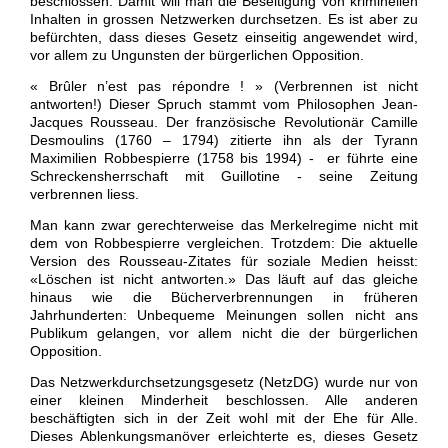
beschlossen. Damit will man die Beseitigung von kriminellen
Inhalten in grossen Netzwerken durchsetzen. Es ist aber zu
befürchten, dass dieses Gesetz einseitig angewendet wird,
vor allem zu Ungunsten der bürgerlichen Opposition.
« Brûler n’est pas répondre ! » (Verbrennen ist nicht
antworten!) Dieser Spruch stammt vom Philosophen Jean-
Jacques Rousseau. Der französische Revolutionär Camille
Desmoulins (1760 – 1794) zitierte ihn als der Tyrann
Maximilien
Robbespierre (1758 bis 1994) - er führte eine
Schreckensherrschaft mit Guillotine - seine Zeitung
verbrennen liess.
Man kann zwar gerechterweise das Merkelregime nicht mit
dem von Robbespierre vergleichen. Trotzdem: Die aktuelle
Version des Rousseau-Zitates für soziale Medien heisst:
«Löschen ist nicht antworten.» Das läuft auf das gleiche
hinaus wie die Bücherverbrennungen in früheren
Jahrhunderten: Unbequeme Meinungen sollen nicht ans
Publikum gelangen, vor allem nicht die der bürgerlichen
Opposition.
Das Netzwerkdurchsetzungsgesetz (NetzDG) wurde nur von
einer kleinen Minderheit beschlossen. Alle anderen
beschäftigten sich in der Zeit wohl mit der Ehe für Alle.
Dieses Ablenkungsmanöver erleichterte es, dieses Gesetz