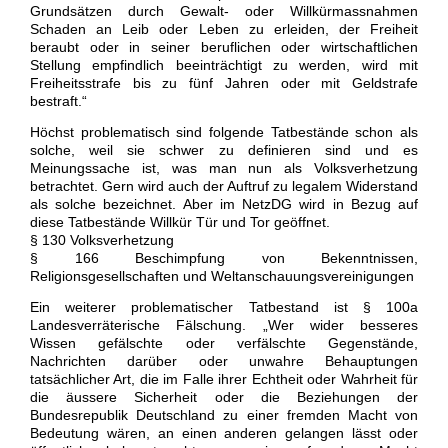
Grundsätzen durch Gewalt- oder Willkürmassnahmen
Schaden an Leib oder Leben zu erleiden, der Freiheit
beraubt oder in seiner beruflichen oder wirtschaftlichen
Stellung empfindlich beeinträchtigt zu werden, wird mit
Freiheitsstrafe bis zu fünf Jahren oder mit Geldstrafe
bestraft.“
Höchst problematisch sind folgende Tatbestände schon als
solche, weil sie schwer zu definieren sind und es
Meinungssache ist, was man nun als Volksverhetzung
betrachtet. Gern wird auch der Auftruf zu legalem Widerstand
als solche bezeichnet. Aber im NetzDG wird in Bezug auf
diese Tatbestände Willkür Tür und Tor geöffnet.
§ 130 Volksverhetzung
§ 166 Beschimpfung von Bekenntnissen,
Religionsgesellschaften und Weltanschauungsvereinigungen
Ein weiterer problematischer Tatbestand ist § 100a
Landesverräterische Fälschung. „Wer wider besseres
Wissen gefälschte oder verfälschte Gegenstände,
Nachrichten darüber oder unwahre Behauptungen
tatsächlicher Art, die im Falle ihrer Echtheit oder Wahrheit für
die äussere Sicherheit oder die Beziehungen der
Bundesrepublik Deutschland zu einer fremden Macht von
Bedeutung wären, an einen anderen gelangen lässt oder