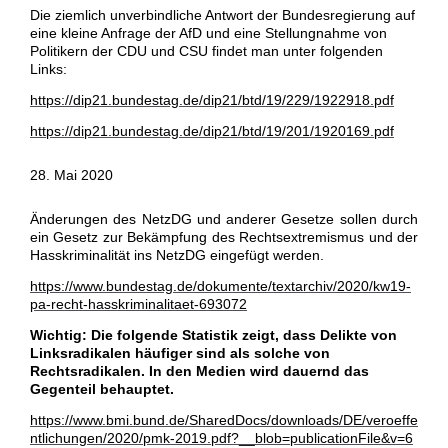
Die ziemlich unverbindliche Antwort der Bundesregierung auf
eine kleine Anfrage der AfD und eine Stellungnahme von
Politikern der CDU und CSU findet man unter folgenden
Links:
https://dip21.bundestag.de/dip21/btd/19/229/1922918.pdf
https://dip21.bundestag.de/dip21/btd/19/201/1920169.pdf
28. Mai 2020
Änderungen des NetzDG und anderer Gesetze sollen durch
ein Gesetz zur Bekämpfung des Rechtsextremismus und der
Hasskriminalität ins NetzDG eingefügt werden.
https://www.bundestag.de/dokumente/textarchiv/2020/kw19-
pa-recht-hasskriminalitaet-693072
Wichtig: Die folgende Statistik zeigt, dass Delikte von
Linksradikalen häufiger sind als solche von
Rechtsradikalen. In den Medien wird dauernd das
Gegenteil behauptet.
https://www.bmi.bund.de/SharedDocs/downloads/DE/veroeffe
ntlichungen/2020/pmk-2019.pdf?__blob=publicationFile&v=6