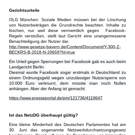
Gerichtsurteile
OLG München: Soziale Medien müssen bei der Löschung
von Nutzerbeiträgen die Grundrechte beachten. Inhalte zu
löschen, nur weil diese vermeintlich gegen Facebook-
Regeln verstoßen, stellt laut Gericht eine unangemessene
Benachteiligung der Nutzer dar.
http://www.gesetze-bayern.de/Content/Document/Y-300-Z-
BECKRS-B-2018-N-20659?hl=true
Ein Urteil gegen Sperrungen bei Facebook gab es auch beim
Landgericht Berlin.
Diesmal wurde Facebook sogar erstmals in Deutschland zu
einem Ordnungsgeld wegen unzulässiger Nutzersperre von
10.000 Euro verknurrt, dem müsste man noch Nullen
anhängen. Aber der Anfang ist gemacht.
https://www.presseportal.de/pm/121736/4110647
Ist das NetzDG überhaupt gültig?
Eine kleine Minderheit des Deutschen Parlamentes hat am
30. Juni das sogenannte Netzwerkdurchsetzungsgesetz