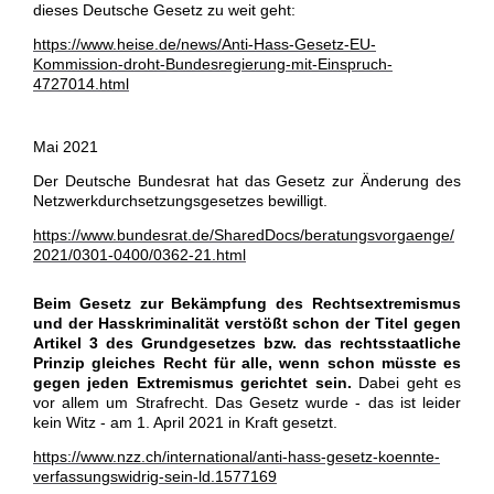
dieses Deutsche Gesetz zu weit geht:
https://www.heise.de/news/Anti-Hass-Gesetz-EU-
Kommission-droht-Bundesregierung-mit-Einspruch-
4727014.html
Mai 2021
Der Deutsche Bundesrat hat das Gesetz zur Änderung des
Netzwerkdurchsetzungsgesetzes bewilligt.
https://www.bundesrat.de/SharedDocs/beratungsvorgaenge/
2021/0301-0400/0362-21.html
Beim Gesetz zur Bekämpfung des Rechtsextremismus
und der Hasskriminalität verstößt schon der Titel gegen
Artikel 3 des Grundgesetzes bzw. das rechtsstaatliche
Prinzip gleiches Recht für alle, wenn schon müsste es
gegen jeden Extremismus gerichtet sein.
Dabei geht es
vor allem um Strafrecht.
Das Gesetz wurde - das ist leider
kein Witz - am 1. April 2021 in Kraft gesetzt.
https://www.nzz.ch/international/anti-hass-gesetz-koennte-
verfassungswidrig-sein-ld.1577169