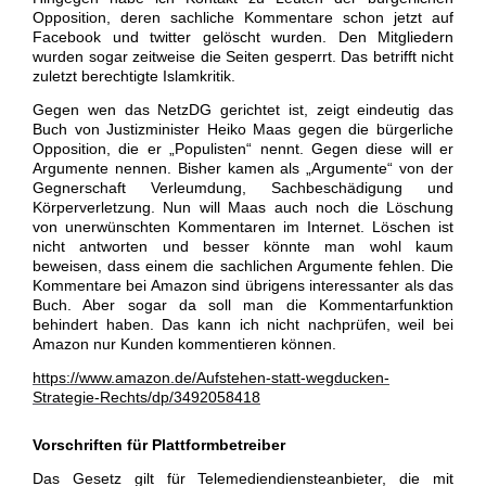
Opposition, deren sachliche Kommentare schon jetzt auf
Facebook und twitter gelöscht wurden. Den Mitgliedern
wurden sogar zeitweise die Seiten gesperrt. Das betrifft nicht
zuletzt berechtigte Islamkritik.
Gegen wen das NetzDG gerichtet ist, zeigt eindeutig das
Buch von Justizminister Heiko Maas gegen die bürgerliche
Opposition, die er „Populisten“ nennt. Gegen diese will er
Argumente nennen. Bisher kamen als „Argumente“ von der
Gegnerschaft Verleumdung, Sachbeschädigung und
Körperverletzung. Nun will Maas auch noch die Löschung
von unerwünschten Kommentaren im Internet. Löschen ist
nicht antworten und besser könnte man wohl kaum
beweisen, dass einem die sachlichen Argumente fehlen. Die
Kommentare bei Amazon sind übrigens interessanter als das
Buch. Aber sogar da soll man die Kommentarfunktion
behindert haben. Das kann ich nicht nachprüfen, weil bei
Amazon nur Kunden kommentieren können.
https://www.amazon.de/Aufstehen-statt-wegducken-
Strategie-Rechts/dp/3492058418
Vorschriften für Plattformbetreiber
Das Gesetz gilt für Telemediendiensteanbieter, die mit